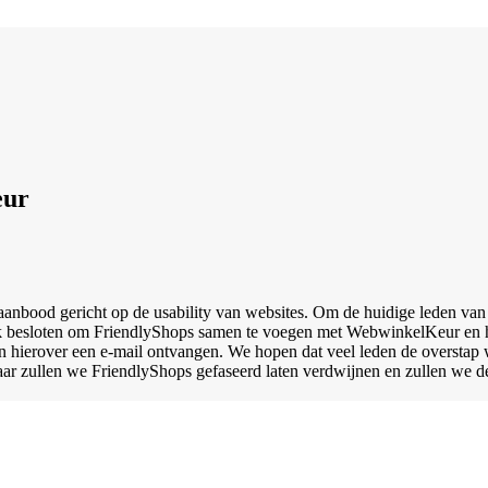
eur
aanbood gericht op de usability van websites. Om de huidige leden va
jk besloten om FriendlyShops samen te voegen met WebwinkelKeur en h
hierover een e-mail ontvangen. We hopen dat veel leden de overstap wi
aar zullen we FriendlyShops gefaseerd laten verdwijnen en zullen we