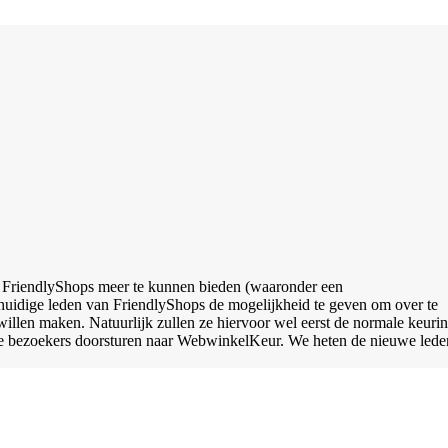
n FriendlyShops meer te kunnen bieden (waaronder een
uidige leden van FriendlyShops de mogelijkheid te geven om over te
llen maken. Natuurlijk zullen ze hiervoor wel eerst de normale keuri
 de bezoekers doorsturen naar WebwinkelKeur. We heten de nieuwe lede