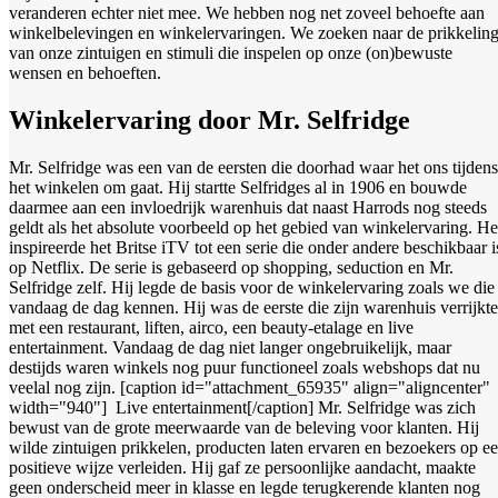
veranderen echter niet mee. We hebben nog net zoveel behoefte aan
winkelbelevingen en winkelervaringen. We zoeken naar de prikkelin
van onze zintuigen en stimuli die inspelen op onze (on)bewuste
wensen en behoeften.
Winkelervaring door Mr. Selfridge
Mr. Selfridge was een van de eersten die doorhad waar het ons tijdens
het winkelen om gaat. Hij startte Selfridges al in 1906 en bouwde
daarmee aan een invloedrijk warenhuis dat naast Harrods nog steeds
geldt als het absolute voorbeeld op het gebied van winkelervaring. He
inspireerde het Britse iTV tot een serie die onder andere beschikbaar i
op Netflix. De serie is gebaseerd op shopping, seduction en Mr.
Selfridge zelf. Hij legde de basis voor de winkelervaring zoals we die
vandaag de dag kennen. Hij was de eerste die zijn warenhuis verrijkte
met een restaurant, liften, airco, een beauty-etalage en live
entertainment. Vandaag de dag niet langer ongebruikelijk, maar
destijds waren winkels nog puur functioneel zoals webshops dat nu
veelal nog zijn. [caption id="attachment_65935" align="aligncenter"
width="940"]
Live entertainment[/caption] Mr. Selfridge was zich
bewust van de grote meerwaarde van de beleving voor klanten. Hij
wilde zintuigen prikkelen, producten laten ervaren en bezoekers op e
positieve wijze verleiden. Hij gaf ze persoonlijke aandacht, maakte
geen onderscheid meer in klasse en legde terugkerende klanten nog