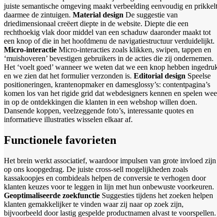
juiste semantische omgeving maakt verbeelding eenvoudig en prikkel
daarmee de zintuigen.
Material design
De suggestie van
driedimensionaal creëert diepte in de website. Diepte die een
rechthoekig vlak door middel van een schaduw daaronder maakt tot
een knop of die in het hoofdmenu de navigatiestructuur verduidelijkt.
Micro-interactie
Micro-interacties zoals klikken, swipen, tappen en
‘muishoveren’ bevestigen gebruikers in de acties die zij ondernemen.
Het ‘voelt goed’ wanneer we weten dat we een knop hebben ingedru
en we zien dat het formulier verzonden is.
Editorial design
Speelse
positioneringen, krantenopmaker en damesglossy’s: contentpagina’s
komen los van het rigide grid dat webdesigners kennen en spelen wee
in op de ontdekkingen die klanten in een webshop willen doen.
Dansende koppen, veelzeggende foto’s, interessante quotes en
informatieve illustraties wisselen elkaar af.
Functionele favorieten
Het brein werkt associatief, waardoor impulsen van grote invloed zijn
op ons koopgedrag. De juiste cross-sell mogelijkheden zoals
kassakoopjes en combideals helpen de conversie te verhogen door
klanten keuzes voor te leggen in lijn met hun onbewuste voorkeuren.
Geoptimaliseerde zoekfunctie
Suggesties tijdens het zoeken helpen
klanten gemakkelijker te vinden waar zij naar op zoek zijn,
bijvoorbeeld door lastig gespelde productnamen alvast te voorspellen.