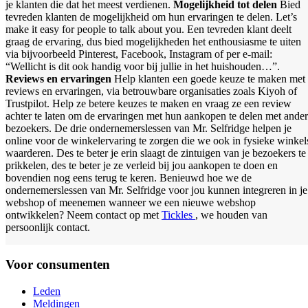
je klanten die dat het meest verdienen.
Mogelijkheid tot delen
Bied
tevreden klanten de mogelijkheid om hun ervaringen te delen. Let’s
make it easy for people to talk about you. Een tevreden klant deelt
graag de ervaring, dus bied mogelijkheden het enthousiasme te uiten
via bijvoorbeeld Pinterest, Facebook, Instagram of per e-mail:
“Wellicht is dit ook handig voor bij jullie in het huishouden…”.
Reviews en ervaringen
Help klanten een goede keuze te maken met
reviews en ervaringen, via betrouwbare organisaties zoals Kiyoh of
Trustpilot. Help ze betere keuzes te maken en vraag ze een review
achter te laten om de ervaringen met hun aankopen te delen met ande
bezoekers. De drie ondernemerslessen van Mr. Selfridge helpen je
online voor de winkelervaring te zorgen die we ook in fysieke winkel
waarderen. Des te beter je erin slaagt de zintuigen van je bezoekers te
prikkelen, des te beter je ze verleid bij jou aankopen te doen en
bovendien nog eens terug te keren. Benieuwd hoe we de
ondernemerslessen van Mr. Selfridge voor jou kunnen integreren in je
webshop of meenemen wanneer we een nieuwe webshop
ontwikkelen? Neem contact op met
Tickles
, we houden van
persoonlijk contact.
Voor consumenten
Leden
Meldingen