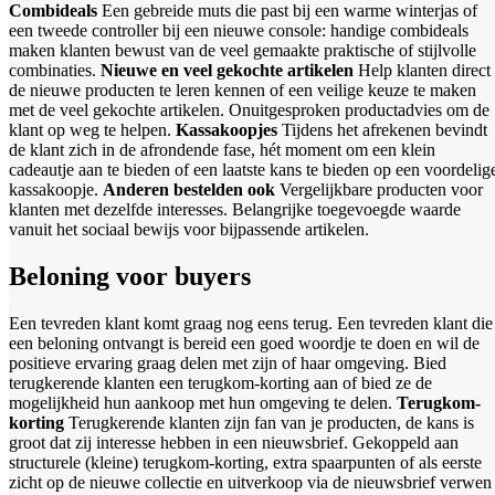
Combideals
Een gebreide muts die past bij een warme winterjas of
een tweede controller bij een nieuwe console: handige combideals
maken klanten bewust van de veel gemaakte praktische of stijlvolle
combinaties.
Nieuwe en veel gekochte artikelen
Help klanten direct
de nieuwe producten te leren kennen of een veilige keuze te maken
met de veel gekochte artikelen. Onuitgesproken productadvies om de
klant op weg te helpen.
Kassakoopjes
Tijdens het afrekenen bevindt
de klant zich in de afrondende fase, hét moment om een klein
cadeautje aan te bieden of een laatste kans te bieden op een voordelig
kassakoopje.
Anderen bestelden ook
Vergelijkbare producten voor
klanten met dezelfde interesses. Belangrijke toegevoegde waarde
vanuit het sociaal bewijs voor bijpassende artikelen.
Beloning voor buyers
Een tevreden klant komt graag nog eens terug. Een tevreden klant die
een beloning ontvangt is bereid een goed woordje te doen en wil de
positieve ervaring graag delen met zijn of haar omgeving. Bied
terugkerende klanten een terugkom-korting aan of bied ze de
mogelijkheid hun aankoop met hun omgeving te delen.
Terugkom-
korting
Terugkerende klanten zijn fan van je producten, de kans is
groot dat zij interesse hebben in een nieuwsbrief. Gekoppeld aan
structurele (kleine) terugkom-korting, extra spaarpunten of als eerste
zicht op de nieuwe collectie en uitverkoop via de nieuwsbrief verwen