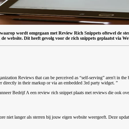
r waarop wordt omgegaan met Review Rich Snippets oftewel de ster
de website. Dit heeft gevolg voor de rich snippets geplaatst via
nization Reviews that can be perceived as “self-serving” aren't in the b
her directly in their markup or via an embedded 3rd party widget. ”
eer Bedrijf A een review rich snippet plaats met reviews die ook ove
e niet langer als sterren bij jouw eigen website weergeeft. Deze updat