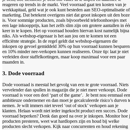
reageren op trends in de markt. Veel voorraad gaat ten kosten van je
werkkapitaal, geld wat je ook kunt besteden aan SEO-optimalisatie of
marketing. Dat betekent overigens niet dat groot inkopen uit den boze
is. Voor sommige producten, zoals bijvoorbeeld telefoonhoesjes met
een lage inkoopprijs, kan het zelfs slim zijn om grotere aantallen in éé
keer in te kopen. Het op voorraad houden hiervan kost namelijk bijna
niks. Als webshop-eigenaar is het aan jou om te komen tot een
efficiënte strategie. In de regel geldt dat webshop-eigenaren die
inkopen op gevoel gemiddeld 30% op hun voorraad kunnen besparen
en 10% minder nee-verkopen kunnen realiseren. Onze tip: laat je niet
verleiden door staffelkortingen, maar koop maximaal voor een paar
maanden in.
3. Dode voorraad
Dode voorraad is meestal het gevolg van een te grote voorraad. Niets
vervelender dan spullen in magazijn die je niet meer verkoopt. Dode
voorraad is voor een deel ‘part of the game’. Je bent nou eenmaal ee
ambitieuze ondernemer en dan moet je gecalculeerde risico’s durven t
nemen. Je wilt immers niet teveel ‘out of stock’ verkopen aan je
klanten. Helaas wordt niet ieder ingekocht product een succes. Dode
voorraad beperken? Denk dan goed na over je inkopen. Monitor hoe 
producten presteren, weet wat hardlopers zijn en houd bij welke
producten slecht verkopen. Kijk naar concurrenten en houd rekening