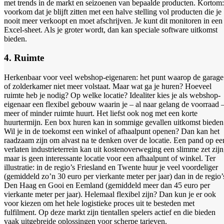
met trends in de markt en seizoenen van bepaalde producten. Kortom:
voorkom dat je blijft zitten met een halve stelling vol producten die je
nooit meer verkoopt en moet afschrijven. Je kunt dit monitoren in een
Excel-sheet. Als je groter wordt, dan kan speciale software uitkomst
bieden.
4. Ruimte
Herkenbaar voor veel webshop-eigenaren: het punt waarop de garage
of zolderkamer niet meer volstaat. Maar wat ga je huren? Hoeveel
ruimte heb je nodig? Op welke locatie? Idealiter kies je als webshop-
eigenaar een flexibel gebouw waarin je – al naar gelang de voorraad 
meer of minder ruimte huurt. Het liefst ook nog met een korte
huurtermijn. Een box huren kan in sommige gevallen uitkomst bieden
Wil je in de toekomst een winkel of afhaalpunt openen? Dan kan het
raadzaam zijn om alvast na te denken over de locatie. Een pand op ee
verlaten industrieterrein kan uit kostenoverweging een slimme zet zijn
maar is geen interessante locatie voor een afhaalpunt of winkel. Ter
illustratie: in de regio’s Friesland en Twente huur je veel voordeliger
(gemiddeld zo’n 30 euro per vierkante meter per jaar) dan in de regio’
Den Haag en Gooi en Eemland (gemiddeld meer dan 45 euro per
vierkante meter per jaar). Helemaal flexibel zijn? Dan kun je er ook
voor kiezen om het hele logistieke proces uit te besteden met
fulfilment. Op deze markt zijn tientallen spelers actief en die bieden
vaak uitgebreide oplossingen voor scherpe tarieven.