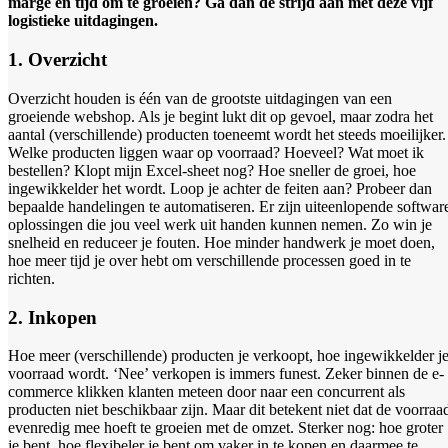
marge en tijd om te groeien? Ga dan de strijd aan met deze vijf
logistieke uitdagingen.
1. Overzicht
Overzicht houden is één van de grootste uitdagingen van een
groeiende webshop. Als je begint lukt dit op gevoel, maar zodra het
aantal (verschillende) producten toeneemt wordt het steeds moeilijker.
Welke producten liggen waar op voorraad? Hoeveel? Wat moet ik
bestellen? Klopt mijn Excel-sheet nog? Hoe sneller de groei, hoe
ingewikkelder het wordt. Loop je achter de feiten aan? Probeer dan
bepaalde handelingen te automatiseren. Er zijn uiteenlopende softwar
oplossingen die jou veel werk uit handen kunnen nemen. Zo win je
snelheid en reduceer je fouten. Hoe minder handwerk je moet doen,
hoe meer tijd je over hebt om verschillende processen goed in te
richten.
2. Inkopen
Hoe meer (verschillende) producten je verkoopt, hoe ingewikkelder j
voorraad wordt. ‘Nee’ verkopen is immers funest. Zeker binnen de e-
commerce klikken klanten meteen door naar een concurrent als
producten niet beschikbaar zijn. Maar dit betekent niet dat de voorraa
evenredig mee hoeft te groeien met de omzet. Sterker nog: hoe groter
je bent, hoe flexibeler je bent om vaker in te kopen en daarmee te