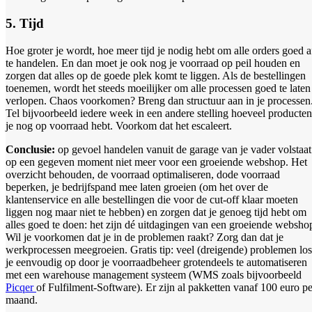
5. Tijd
Hoe groter je wordt, hoe meer tijd je nodig hebt om alle orders goed a
te handelen. En dan moet je ook nog je voorraad op peil houden en
zorgen dat alles op de goede plek komt te liggen. Als de bestellingen
toenemen, wordt het steeds moeilijker om alle processen goed te laten
verlopen. Chaos voorkomen? Breng dan structuur aan in je processen
Tel bijvoorbeeld iedere week in een andere stelling hoeveel producten
je nog op voorraad hebt. Voorkom dat het escaleert.
Conclusie:
op gevoel handelen vanuit de garage van je vader volstaat
op een gegeven moment niet meer voor een groeiende webshop. Het
overzicht behouden, de voorraad optimaliseren, dode voorraad
beperken, je bedrijfspand mee laten groeien (om het over de
klantenservice en alle bestellingen die voor de cut-off klaar moeten
liggen nog maar niet te hebben) en zorgen dat je genoeg tijd hebt om
alles goed te doen: het zijn dé uitdagingen van een groeiende websho
Wil je voorkomen dat je in de problemen raakt? Zorg dan dat je
werkprocessen meegroeien. Gratis tip: veel (dreigende) problemen los
je eenvoudig op door je voorraadbeheer grotendeels te automatiseren
met een warehouse management systeem (WMS zoals bijvoorbeeld
Picqer
of Fulfilment-Software). Er zijn al pakketten vanaf 100 euro pe
maand.