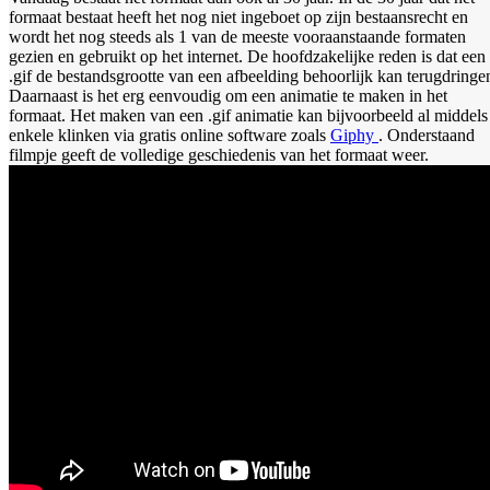
formaat bestaat heeft het nog niet ingeboet op zijn bestaansrecht en
wordt het nog steeds als 1 van de meeste vooraanstaande formaten
gezien en gebruikt op het internet. De hoofdzakelijke reden is dat een
.gif de bestandsgrootte van een afbeelding behoorlijk kan terugdringe
Daarnaast is het erg eenvoudig om een animatie te maken in het
formaat. Het maken van een .gif animatie kan bijvoorbeeld al middels
enkele klinken via gratis online software zoals
Giphy
. Onderstaand
filmpje geeft de volledige geschiedenis van het formaat weer.