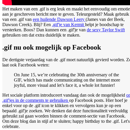
Het maken van een .gif is erg leuk en maakt het eenvoudig om emotie
aan je geschreven bericht mee te geven. Teleurgesteld? Maak gebruik
van een .gif van
een huilende Dawson Leery
(James van der Beek,
Dawson Creek). Blij? Een
.gif'je van Kermit
helpt je boodschap te
versterken. Boos? Dan kunnen een .gif'je van
de sexy Taylor Swift
gebruiken om dat extra duidelijk te maken.
.gif nu ook mogelijk op Facebook
De dertigste verjaardag van de .gif moet natuurlijk gevierd worden. Z
laat ook Facebook weten:
On June 15, we’re celebrating the 30th anniversary of the
GIF, which has made communicating on the internet more
joyful, more visual and let’s face it, a whole lot funnier!
Het sociale platform introduceert vandaag dan ook de mogelijkheid
o
.gif'jes in de comments te gebruiken
op Facebook posts. Hier hoef je
enkel voor op de .gif icon te klikken en vervolgens kun je op een
bepaald .gif'je zoeken. We denken dat deze functionaliteit veelvuldig
gebruikt zal gaan worden binnen de comment-sectie van Facebook.
Om deze blog dan in stijl af te sluiten; happy birthday to the .gif. Let's
celebrate.