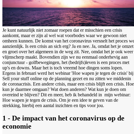
Je kunt natuurlijk niet zomaar roepen dat er misschien een crisis
aankomt, maar er zijn al wel wat voorbodes waar we gewoon niet
omheen kunnen. De komst van het coronavirus versnelt het proces we
aanzienlijk. Is een crisis an sich erg? Ja en nee. Ja, omdat het je omzet
en groei over het algemeen in de weg zit. Nee, omdat het je ook weer
vlijmscherp maakt. Bovendien zijn we nu eenmaal onderhevig aan
conjunctuur - golfbewegingen, het (bedrijfs)leven is een proces met
up's en downs. Maar het is toch vreemd hoe dingen soms lopen.
Ergens in februari werd het webinar 'Hoe wapen je tegen de crisis' bij
Sell your stuff online op de planning gezet en nu zitten we middenin
de coronacrisis. Een andere crisis, maar een crisis blijft een crisis. Hoe
kun je daarmee omgaan? Wat doen anderen? Wat kun je doen om
overeind te blijven? Dit en meer, heb ik behandeld in mijn webinar:
Hoe wapen je tegen de crisis. Om je een idee te geven van de
strekking, hierbij een aantal inzichten en tips voor jou.
1 - De impact van het coronavirus op de
economie