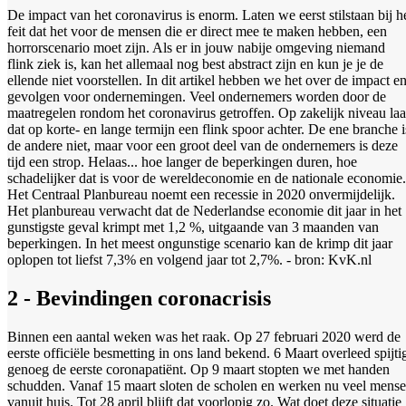
De impact van het coronavirus is enorm. Laten we eerst stilstaan bij h
feit dat het voor de mensen die er direct mee te maken hebben, een
horrorscenario moet zijn. Als er in jouw nabije omgeving niemand
flink ziek is, kan het allemaal nog best abstract zijn en kun je je de
ellende niet voorstellen. In dit artikel hebben we het over de impact e
gevolgen voor ondernemingen. Veel ondernemers worden door de
maatregelen rondom het coronavirus getroffen. Op zakelijk niveau laa
dat op korte- en lange termijn een flink spoor achter. De ene branche i
de andere niet, maar voor een groot deel van de ondernemers is deze
tijd een strop. Helaas... hoe langer de beperkingen duren, hoe
schadelijker dat is voor de wereldeconomie en de nationale economie.
Het Centraal Planbureau noemt een recessie in 2020 onvermijdelijk.
Het planbureau verwacht dat de Nederlandse economie dit jaar in het
gunstigste geval krimpt met 1,2 %, uitgaande van 3 maanden van
beperkingen. In het meest ongunstige scenario kan de krimp dit jaar
oplopen tot liefst 7,3% en volgend jaar tot 2,7%. - bron: KvK.nl
2 - Bevindingen coronacrisis
Binnen een aantal weken was het raak. Op 27 februari 2020 werd de
eerste officiële besmetting in ons land bekend. 6 Maart overleed spijti
genoeg de eerste coronapatiënt. Op 9 maart stopten we met handen
schudden. Vanaf 15 maart sloten de scholen en werken nu veel mens
vanuit huis. Tot 28 april blijft dat voorlopig zo. Wat doet deze situatie