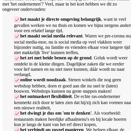
met 'het ondernemen'? Veel, maar in het kort hebben we dit zo
ongeveer ondervonden:
het maakt je directe omgeving belangrijk
, want in veel
gevallen werken we nu thuis en komen we bijna nergens ander
voor een relatief lange tijd,
het maakt social media relevant
. Waren we pre-corona no
social media-moe, nu is social media op veel vlakken weer
bijzonder nuttig, nu familie en vrienden elkaar voor langere tijd
niet makkelijk 'live' kunnen treffen,
het zet met beide benen op de grond
. Geluk wordt weer
ontdekt in de kleine dingen. Dagelijkse zaken die we eerder
voor lief namen en nu niet meer kunnen, dáár wordt nu naar
verlangd,
online wordt noodzaak
. Stenen winkels die nog geen
webshop hebben, doen er goed aan die nu snel te (laten)
bouwen. Webshops kunnen nu grote stappen maken!
het ontmaskert flexibiliteit
. De echte ras-ondernemer
kenmerkt zich door te laten zien dat hij/zij zich kan vormen naa
een nieuwe realiteit,
het dwingt je dus om 'om te denken'
. Als voorbeeld:
restaurants maken heerlijke afhaalmenu's en bij locale boeren
kun je langs de kant van het erf direct kopen,
het verbindt op zoveel manieren
. We helpen elkaar, de