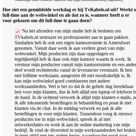
Hoe ziet een gemiddelde werkdag er bij TvKabels.nl uit? Werkt 
full-time aan de webwinkel en als dat zo is, wanneer heeft u er
voor gekozen om dit full-time te gaan doen?
Na het afronden van mijn studie heb ik besloten om
TVkabels.nl serieuzer en professioneler aan te gaan pakken.
Sindsdien heb ik ook een eigen kantoorruimte in Amersfoort
genomen. Vanuit daar werk ik aan verdere groei van mijn
webwinkel. Mijn producten zijn daar opgeslagen en
tegelijkertijd heb ik daar ook mijn kantoor waarin ik werk. Ik
verstuur mijn producten vanuit mijn kantoorruimte en een ande
deel wordt rechtstreeks vanaf de leverancier verstuurd. Ik ben
niet fulltime werkzaam, aangezien dit niet noodzakelijk is. Ik
kan mijn webwinkel goed combineren met andere
werkzaamheden. Wel is het zo dat ik de gehele dag bereikbaar
ben voor mijn klanten, dus ik heb altijd een laptop of telefoon b
de hand. In de ochtend verwerk ik altijd mijn klanten e-mails, z
ik alle inkomende bestellingen in behandeling en praat ik met
klanten via de chat. In de middag verwerk en pak ik alle
bestellingen in voor mijn klanten. Tussendoor voeg ik nieuwe
producten toe in mijn webwinkel, spreek ik af met
netwerkrelaties en werk ik aan de online marketing van mijn
bedrijf. Ik vind de diversiteit in mijn werkzaamheden het leukst
Je bent altijd met iets anders bezig, waardoor het nooit gaat