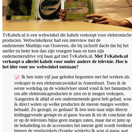
TvKabels.nl is een webwinkel die kabels verkoopt voor elektronische
producten. Webwinkelkeur had een interview met de
ondernemer Marthijn van Oostveen, die bij zichzelf dacht dat hij het
sneller en beter kon dan zijn vroegere baas en toen zijn
ondernemersdrive vrij baan gaf met TvKabels.nl.
Met TvKabels.nl
verkoopt u allerlei kabels voor onder andere de televisie. Hoe is
het idee voor uw webwinkel ontstaan?
Ik ben ruim vijf jaar geleden begonnen met het werken als
verkoper in een elektronicawinkel in Amersfoort. Toen ik de
eerste werkdag op de winkelvloer stond vond ik het fantastisch
om alle elektronicaproducten te zien en te mogen verkopen.
Aangezien ik altijd al een ondernemende geest heb gehad, wou
ik direct weten op welke producten de meeste marges werden
behaald. Zo gezegd, zo gedaan! Ik ben toen naar mijn directe
leidinggevende gestapt en al gauw kwam ik tot de conclusie da
er op de televisies bijna geen marges zaten, maar dat er juist op
de bekabeling en de accessoires het meeste geld wordt verdien
binnen de retailwinkels (fysieke winkels).Ik wist al gauw wat