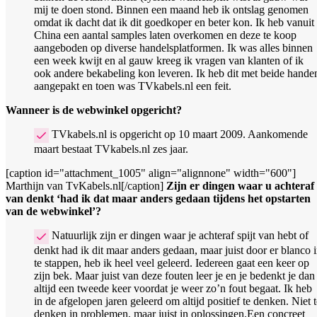
mij te doen stond. Binnen een maand heb ik ontslag genomen
omdat ik dacht dat ik dit goedkoper en beter kon. Ik heb vanuit
China een aantal samples laten overkomen en deze te koop
aangeboden op diverse handelsplatformen. Ik was alles binnen
een week kwijt en al gauw kreeg ik vragen van klanten of ik
ook andere bekabeling kon leveren. Ik heb dit met beide hande
aangepakt en toen was TVkabels.nl een feit.
Wanneer is de webwinkel opgericht?
TVkabels.nl is opgericht op 10 maart 2009. Aankomende
maart bestaat TVkabels.nl zes jaar.
[caption id="attachment_1005" align="alignnone" width="600"]
Marthijn van TvKabels.nl[/caption]
Zijn er dingen waar u achteraf
van denkt ‘had ik dat maar anders gedaan tijdens het opstarten
van de webwinkel’?
Natuurlijk zijn er dingen waar je achteraf spijt van hebt of
denkt had ik dit maar anders gedaan, maar juist door er blanco 
te stappen, heb ik heel veel geleerd. Iedereen gaat een keer op
zijn bek. Maar juist van deze fouten leer je en je bedenkt je dan
altijd een tweede keer voordat je weer zo’n fout begaat. Ik heb
in de afgelopen jaren geleerd om altijd positief te denken. Niet t
denken in problemen, maar juist in oplossingen.Een concreet