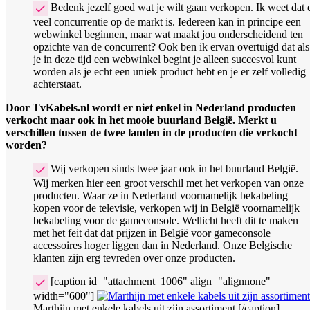
Bedenk jezelf goed wat je wilt gaan verkopen. Ik weet dat 
veel concurrentie op de markt is. Iedereen kan in principe een
webwinkel beginnen, maar wat maakt jou onderscheidend ten
opzichte van de concurrent? Ook ben ik ervan overtuigd dat als
je in deze tijd een webwinkel begint je alleen succesvol kunt
worden als je echt een uniek product hebt en je er zelf volledig
achterstaat.
Door TvKabels.nl wordt er niet enkel in Nederland producten
verkocht maar ook in het mooie buurland België. Merkt u
verschillen tussen de twee landen in de producten die verkocht
worden?
Wij verkopen sinds twee jaar ook in het buurland België.
Wij merken hier een groot verschil met het verkopen van onze
producten. Waar ze in Nederland voornamelijk bekabeling
kopen voor de televisie, verkopen wij in België voornamelijk
bekabeling voor de gameconsole. Wellicht heeft dit te maken
met het feit dat dat prijzen in België voor gameconsole
accessoires hoger liggen dan in Nederland. Onze Belgische
klanten zijn erg tevreden over onze producten.
[caption id="attachment_1006" align="alignnone"
width="600"]
Marthijn met enkele kabels uit zijn assortiment.[/caption]