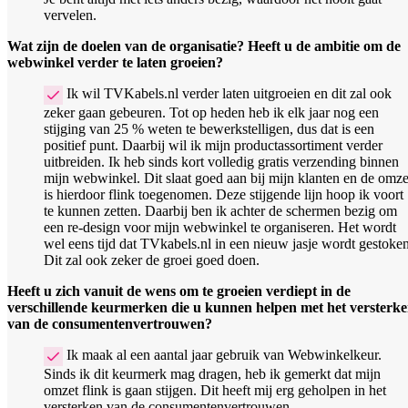
vervelen.
Wat zijn de doelen van de organisatie? Heeft u de ambitie om de
webwinkel verder te laten groeien?
Ik wil TVKabels.nl verder laten uitgroeien en dit zal ook
zeker gaan gebeuren. Tot op heden heb ik elk jaar nog een
stijging van 25 % weten te bewerkstelligen, dus dat is een
positief punt. Daarbij wil ik mijn productassortiment verder
uitbreiden. Ik heb sinds kort volledig gratis verzending binnen
mijn webwinkel. Dit slaat goed aan bij mijn klanten en de omze
is hierdoor flink toegenomen. Deze stijgende lijn hoop ik voort
te kunnen zetten. Daarbij ben ik achter de schermen bezig om
een re-design voor mijn webwinkel te organiseren. Het wordt
wel eens tijd dat TVkabels.nl in een nieuw jasje wordt gestoken
Dit zal ook zeker de groei goed doen.
Heeft u zich vanuit de wens om te groeien verdiept in de
verschillende keurmerken die u kunnen helpen met het versterk
van de consumentenvertrouwen?
Ik maak al een aantal jaar gebruik van Webwinkelkeur.
Sinds ik dit keurmerk mag dragen, heb ik gemerkt dat mijn
omzet flink is gaan stijgen. Dit heeft mij erg geholpen in het
versterken van de consumentenvertrouwen.