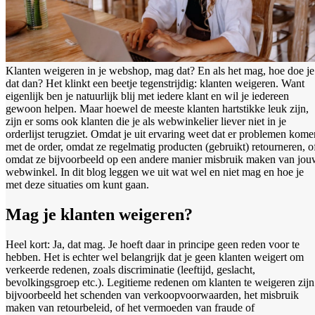
Klanten weigeren in je webshop, mag dat? En als het mag, hoe doe je
dat dan? Het klinkt een beetje tegenstrijdig: klanten weigeren. Want
eigenlijk ben je natuurlijk blij met iedere klant en wil je iedereen
gewoon helpen. Maar hoewel de meeste klanten hartstikke leuk zijn,
zijn er soms ook klanten die je als webwinkelier liever niet in je
orderlijst terugziet. Omdat je uit ervaring weet dat er problemen kome
met de order, omdat ze regelmatig producten (gebruikt) retourneren, o
omdat ze bijvoorbeeld op een andere manier misbruik maken van jo
webwinkel. In dit blog leggen we uit wat wel en niet mag en hoe je
met deze situaties om kunt gaan.
Mag je klanten weigeren?
Heel kort: Ja, dat mag. Je hoeft daar in principe geen reden voor te
hebben. Het is echter wel belangrijk dat je geen klanten weigert om
verkeerde redenen, zoals discriminatie (leeftijd, geslacht,
bevolkingsgroep etc.). Legitieme redenen om klanten te weigeren zijn
bijvoorbeeld het schenden van verkoopvoorwaarden, het misbruik
maken van retourbeleid, of het vermoeden van fraude of