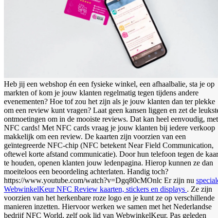
Heb jij een webshop én een fysieke winkel, een afhaalbalie, sta je op
markten of kom je jouw klanten regelmatig tegen tijdens andere
evenementen? Hoe tof zou het zijn als je jouw klanten dan ter plekke
om een review kunt vragen? Laat geen kansen liggen en zet de leukst
ontmoetingen om in de mooiste reviews. Dat kan heel eenvoudig, met
NFC cards! Met NFC cards vraag je jouw klanten bij iedere verkoop
makkelijk om een review. De kaarten zijn voorzien van een
geïntegreerde NFC-chip (NFC betekent Near Field Communication,
oftewel korte afstand communicatie). Door hun telefoon tegen de kaar
te houden, openen klanten jouw ledenpagina. Hierop kunnen ze dan
moeiteloos een beoordeling achterlaten. Handig toch?
https://www.youtube.com/watch?v=Dgq80cMOnlc Er zijn nu
special
WebwinkelKeur NFC Review kaarten, stickers en displays
. Ze zijn
voorzien van het herkenbare roze logo en je kunt ze op verschillende
manieren inzetten. Hiervoor werken we samen met het Nederlandse
bedrijf NFC World, zelf ook lid van WebwinkelKeur. Pas geleden