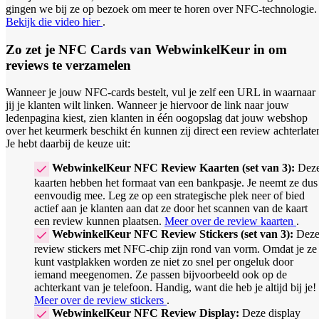
gingen we bij ze op bezoek om meer te horen over NFC-technologie.
Bekijk die video hier
.
Zo zet je NFC Cards van WebwinkelKeur in om
reviews te verzamelen
Wanneer je jouw NFC-cards bestelt, vul je zelf een URL in waarnaar
jij je klanten wilt linken. Wanneer je hiervoor de link naar jouw
ledenpagina kiest, zien klanten in één oogopslag dat jouw webshop
over het keurmerk beschikt én kunnen zij direct een review achterlate
Je hebt daarbij de keuze uit:
WebwinkelKeur NFC Review Kaarten (set van 3):
Dez
kaarten hebben het formaat van een bankpasje. Je neemt ze dus
eenvoudig mee. Leg ze op een strategische plek neer of bied
actief aan je klanten aan dat ze door het scannen van de kaart
een review kunnen plaatsen.
Meer over de review kaarten
.
WebwinkelKeur NFC Review Stickers (set van 3):
Dez
review stickers met NFC-chip zijn rond van vorm. Omdat je ze
kunt vastplakken worden ze niet zo snel per ongeluk door
iemand meegenomen. Ze passen bijvoorbeeld ook op de
achterkant van je telefoon. Handig, want die heb je altijd bij je!
Meer over de review stickers
.
WebwinkelKeur NFC Review Display:
Deze display