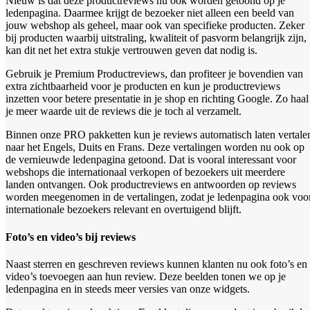
Nieuw is dat deze productreviews nu ook worden getoond op je
ledenpagina. Daarmee krijgt de bezoeker niet alleen een beeld van
jouw webshop als geheel, maar ook van specifieke producten. Zeker
bij producten waarbij uitstraling, kwaliteit of pasvorm belangrijk zijn,
kan dit net het extra stukje vertrouwen geven dat nodig is.
Gebruik je Premium Productreviews, dan profiteer je bovendien van
extra zichtbaarheid voor je producten en kun je productreviews
inzetten voor betere presentatie in je shop en richting Google. Zo haal
je meer waarde uit de reviews die je toch al verzamelt.
Binnen onze PRO pakketten kun je reviews automatisch laten vertale
naar het Engels, Duits en Frans. Deze vertalingen worden nu ook op
de vernieuwde ledenpagina getoond. Dat is vooral interessant voor
webshops die internationaal verkopen of bezoekers uit meerdere
landen ontvangen. Ook productreviews en antwoorden op reviews
worden meegenomen in de vertalingen, zodat je ledenpagina ook voo
internationale bezoekers relevant en overtuigend blijft.
Foto’s en video’s bij reviews
Naast sterren en geschreven reviews kunnen klanten nu ook foto’s en
video’s toevoegen aan hun review. Deze beelden tonen we op je
ledenpagina en in steeds meer versies van onze widgets.