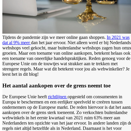
Tijdens de pandemie zijn we meer online gaan shoppen.
In 2021 was
dat al 9% meer
dan het jaar ervoor. Niet alleen werd er bij Nederlands
webshops veel gekocht, maar buitenlandse webshops zagen hun omz
groeien. Maar een toename van online aankopen, betekent helaas ook
een toename van oneerlijke handelspraktijken. Reden genoeg voor de
Europese Unie om de touwtjes wat strakker aan te trekken met
strengere regels. Maar wat dit betekent voor jou als webwinkelier? Je
leest het in dit blog!
Het aantal aankopen over de grens neemt toe
De Europese Unie heeft
richtlijnen
opgesteld om consumenten in
Europa te beschermen en een eerlijker speelveld te creëren tussen
ondernemers op de Europese markt. De reden hiervoor is dat het aant
aankopen over de grens sterk toeneemt. Zo verkochten buitenlandse
webwinkels in het eerste kwartaal van 2021 ruim 63% meer aan
Nederlanders ten opzichte van het jaar ervoor. In andere landen zijn d
regels niet altijd hetzelfde als in Nederland. Daarnaast is het voor