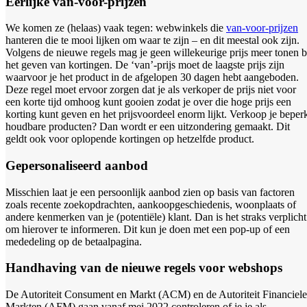
Eerlijke van-voor-prijzen
We komen ze (helaas) vaak tegen: webwinkels die
van-voor-prijzen
hanteren die te mooi lijken om waar te zijn – en dit meestal ook zijn.
Volgens de nieuwe regels mag je geen willekeurige prijs meer tonen b
het geven van kortingen. De ‘van’-prijs moet de laagste prijs zijn
waarvoor je het product in de afgelopen 30 dagen hebt aangeboden.
Deze regel moet ervoor zorgen dat je als verkoper de prijs niet voor
een korte tijd omhoog kunt gooien zodat je over die hoge prijs een
korting kunt geven en het prijsvoordeel enorm lijkt. Verkoop je beper
houdbare producten? Dan wordt er een uitzondering gemaakt. Dit
geldt ook voor oplopende kortingen op hetzelfde product.
Gepersonaliseerd aanbod
Misschien laat je een persoonlijk aanbod zien op basis van factoren
zoals recente zoekopdrachten, aankoopgeschiedenis, woonplaats of
andere kenmerken van je (potentiële) klant. Dan is het straks verplicht
om hierover te informeren. Dit kun je doen met een pop-up of een
mededeling op de betaalpagina.
Handhaving van de nieuwe regels voor webshops
De Autoriteit Consument en Markt (ACM) en de Autoriteit Financiele
Markten (AFM) gaan vanaf mei 2022 controleren of je je als