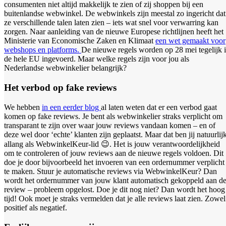
consumenten niet altijd makkelijk te zien of zij shoppen bij een
buitenlandse webwinkel. De webwinkels zijn meestal zo ingericht dat
ze verschillende talen laten zien – iets wat snel voor verwarring kan
zorgen. Naar aanleiding van de nieuwe Europese richtlijnen heeft het
Ministerie van Economische Zaken en Klimaat
een wet gemaakt voor
webshops en platforms.
De nieuwe regels worden op 28 mei tegelijk 
de hele EU ingevoerd. Maar welke regels zijn voor jou als
Nederlandse webwinkelier belangrijk?
Het verbod op fake reviews
We hebben
in een eerder blog
al laten weten dat er een verbod gaat
komen op fake reviews. Je bent als webwinkelier straks verplicht om
transparant te zijn over waar jouw reviews vandaan komen – en of
deze wel door ‘echte’ klanten zijn geplaatst. Maar dat ben jij natuurlij
allang als WebwinkelKeur-lid 😉. Het is jouw verantwoordelijkheid
om te controleren of jouw reviews aan de nieuwe regels voldoen. Dit
doe je door bijvoorbeeld het invoeren van een ordernummer verplicht
te maken. Stuur je automatische reviews via WebwinkelKeur? Dan
wordt het ordernummer van jouw klant automatisch gekoppeld aan d
review – probleem opgelost. Doe je dit nog niet? Dan wordt het hoog
tijd! Ook moet je straks vermelden dat je alle reviews laat zien. Zowel
positief als negatief.