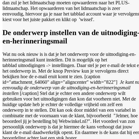
dan zul je het lidmaatschap moeten opwaarderen naar het PLUS-
lidmaatschap. Het opwaarderen van het lidmaatschap is zeer
eenvoudig, hiervoor ga je naar het tabblad account waar je vervolgen
kiest voor het juiste pakket en klikt op 'wissel'.
De onderwerp instellen van de uitnodiging
en-herinneringsmail
Wat nu ook nieuw is is dat je het onderwerp voor de uitnodiging-en-
herinneringsmail kunt instellen. Dit is mogelijk op het
tabblad uitnodigingen -> instellingen. Daar stel je per e-mail de tekst 
het onderwerp in. Met de knop Preview kun je vervolgens direct
bekijken hoe de e-mail eruit komt te zien. [caption
id="attachment_64060" align="aligncenter" width="822"]
Je kunt n
eenvoudig de onderwerp van de uitnodiging-en-herinneringsmail
instellen
[/caption] Stel dat je echter een andere onderwerp wilt
gebruiken voor het uitnodigingen dan kon dat voorheen niet. Met de
huidige update heb je echter de volledige vrijheid om zelf een
onderwerp in te stellen. Dit kan ook door middel van een variabel in
combinatie met de voornaam van de klant, bijvoorbeeld "Jelmer, hoe
beoordeel jij je bestelling bij Webwinkel.nl?". Het voordeel van zon
persoonlijk onderwerp is dat je hiermee de kans verhoogt dat jouw
klant de e-mail daadwerkelijk opent. En daarmee is de kans dat hij ee
beoordeling achter laat een stuk hoger.