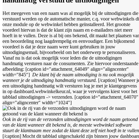
Het meegeven van een naam was al mogelijk bij de uitnodigingen die
verstuurd werden op de automatische manier, c.q. voor webwinkels d
onze module op de webwinkel hebben geïnstalleerd. Het grootste
voordeel hiervan is dat de klant zijn naam en e-mailadres niet meer
hoeft in te vullen. Deze is al bij ons bekend, dit maakt het plaatsen va
een beoordeling nog laagdrempelig en eenvoudiger. Een bijkomend
voordeel is dat je deze naam weer kunt gebruiken in jouw
uitnodigingsemail, bijvoorbeeld om het onderwerp te personaliseren.
Vanaf nu is dat ook mogelijk voor leden die de uitnodigingen
handmatig versturen naar de consumenten. Zie hiervoor onderstaande
afbeelding: [caption id="attachment_64049" align="aligncenter"
width="845"]
De klant bij de naam uitnodiging is nu ook mogelijk
wanneer je de uitnodiging handmatig verstuurd.
[/caption] Wanneer j
een uitnodiging handmatig wilt versturen log je met je klantgegevens
in op dashboard.webwinkelkeur.nl, waar je vervolgens kiest voor het
tabblad uitnodigingen -> verzenden. [caption id="attachment_64070"
align="aligncenter" width="1024"]
Ook in de rij van de verzonden uitnodigingen word de naam getoond
van de klant wanneer dit bekend is, de meeste webwinkel software
stuurt de klantnaam mee zodat de klant deze zelf niet hoeft in te vullen
[/caption] Mocht dit tabblad uitgeschakeld zijn binnen jouw dashboar