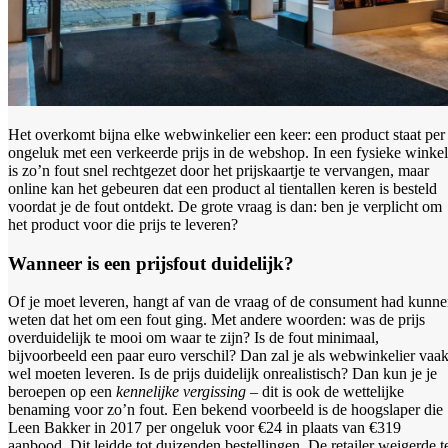
Het overkomt bijna elke webwinkelier een keer: een product staat per
ongeluk met een verkeerde prijs in de webshop. In een fysieke winkel
is zo’n fout snel rechtgezet door het prijskaartje te vervangen, maar
online kan het gebeuren dat een product al tientallen keren is besteld
voordat je de fout ontdekt. De grote vraag is dan:
ben je verplicht om
het product voor die prijs te leveren?
Wanneer is een prijsfout duidelijk?
Of je moet leveren, hangt af van de vraag of de consument had kunn
weten dat het om een fout ging. Met andere woorden:
was de prijs
overduidelijk te mooi om waar te zijn?
Is de fout minimaal,
bijvoorbeeld een paar euro verschil? Dan zal je als webwinkelier vaa
wel moeten leveren.
Is de prijs duidelijk onrealistisch? Dan kun je je
beroepen op een
kennelijke vergissing
– dit is ook de
wettelijke
benaming
voor zo’n fout.
Een bekend voorbeeld is de hoogslaper die
Leen Bakker in 2017 per ongeluk voor €24 in plaats van €319
aanbood. Dit leidde tot duizenden bestellingen. De retailer weigerde t