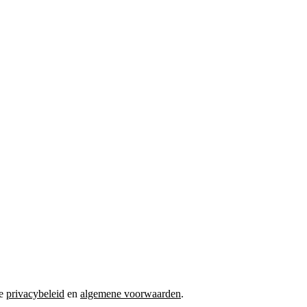
ze
privacybeleid
en
algemene voorwaarden
.