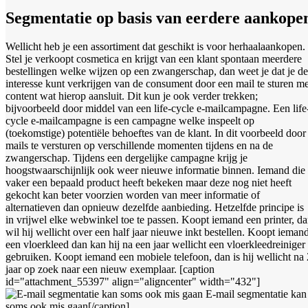
Segmentatie op basis van eerdere aankope
Wellicht heb je een assortiment dat geschikt is voor herhaalaankopen.
Stel je verkoopt cosmetica en krijgt van een klant spontaan meerdere
bestellingen welke wijzen op een zwangerschap, dan weet je dat je de
interesse kunt verkrijgen van de consument door een mail te sturen me
content wat hierop aansluit. Dit kun je ook verder trekken;
bijvoorbeeld door middel van een life-cycle e-mailcampagne. Een life
cycle e-mailcampagne is een campagne welke inspeelt op
(toekomstige) potentiële behoeftes van de klant. In dit voorbeeld door
mails te versturen op verschillende momenten tijdens en na de
zwangerschap. Tijdens een dergelijke campagne krijg je
hoogstwaarschijnlijk ook weer nieuwe informatie binnen. Iemand die
vaker een bepaald product heeft bekeken maar deze nog niet heeft
gekocht kan beter voorzien worden van meer informatie of
alternatieven dan opnieuw dezelfde aanbieding. Hetzelfde principe is
in vrijwel elke webwinkel toe te passen. Koopt iemand een printer, d
wil hij wellicht over een half jaar nieuwe inkt bestellen. Koopt ieman
een vloerkleed dan kan hij na een jaar wellicht een vloerkleedreiniger
gebruiken. Koopt iemand een mobiele telefoon, dan is hij wellicht na 
jaar op zoek naar een nieuw exemplaar. [caption
id="attachment_55397" align="aligncenter" width="432"]
E-mail segmentatie kan
soms ook mis gaan[/caption]