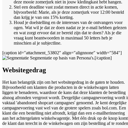
deze mooie zomerjurk niet in jouw kledingkast hebt hangen.
Stel een deadline vast zodat mensen direct in actie komen,
bijvoorbeeld: Marie, als je deze zomerjurk voor 12:00 besteld
dan krijg je van ons 15% korting.
Houd je doelstelling en de interesses van de ontvangers voor
ogen. Wat wil je dat ze doen nadat ze je e-mail hebben gelezen
en wat zorgt ervoor dat ze bereid zijn dat te doen? Als je die
vraag kunt beantwoorden in maximaal 50 letters heb je
misschien al je subjectline.
[caption id="attachment_53802" align="alignnone" width="584"]
Segmentatie op basis van Persona's.[/caption]
Websitegedrag
Het kan belangrijk zijn om het websitegedrag in de gaten te houden.
Bijvoorbeeld om klanten die producten in de winkelwagen latten
liggen te benaderen, waardoor de kans dat deze klanten de bestelling
alsnog afronden vergroot wordt. Dergelijke campagnevoering wordt i
vaktaal 'abandoned shopcart campagnes' genoemd. Je kent dergelijke
campagnevoering vast wel van de grotere spelers zoals bol.com. Een
klant die een bestelling niet afrondt, krijgt dan een e-mailherinnering
aan het achtergelaten winkelwagentje. Met één druk op de knop komt
de klant dan terecht in de winkelwagen om zijn bestelling af te ronden