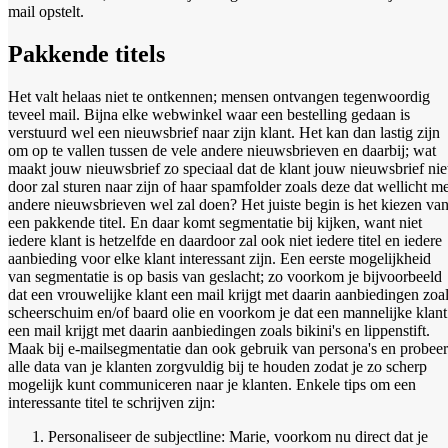
mail opstelt.
Pakkende titels
Het valt helaas niet te ontkennen; mensen ontvangen tegenwoordig
teveel mail. Bijna elke webwinkel waar een bestelling gedaan is
verstuurd wel een nieuwsbrief naar zijn klant. Het kan dan lastig zijn
om op te vallen tussen de vele andere nieuwsbrieven en daarbij; wat
maakt jouw nieuwsbrief zo speciaal dat de klant jouw nieuwsbrief nie
door zal sturen naar zijn of haar spamfolder zoals deze dat wellicht me
andere nieuwsbrieven wel zal doen? Het juiste begin is het kiezen va
een pakkende titel. En daar komt segmentatie bij kijken, want niet
iedere klant is hetzelfde en daardoor zal ook niet iedere titel en iedere
aanbieding voor elke klant interessant zijn. Een eerste mogelijkheid
van segmentatie is op basis van geslacht; zo voorkom je bijvoorbeeld
dat een vrouwelijke klant een mail krijgt met daarin aanbiedingen zoa
scheerschuim en/of baard olie en voorkom je dat een mannelijke klant
een mail krijgt met daarin aanbiedingen zoals bikini's en lippenstift.
Maak bij e-mailsegmentatie dan ook gebruik van persona's en probeer
alle data van je klanten zorgvuldig bij te houden zodat je zo scherp
mogelijk kunt communiceren naar je klanten. Enkele tips om een
interessante titel te schrijven zijn:
Personaliseer de subjectline: Marie, voorkom nu direct dat je