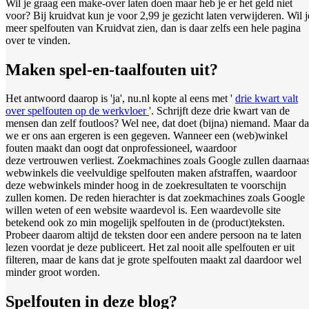
Wil je graag een make-over laten doen maar heb je er het geld niet
voor? Bij kruidvat kun je voor 2,99 je gezicht laten verwijderen. Wil j
meer spelfouten van Kruidvat zien, dan is daar zelfs een hele pagina
over te vinden.
Maken spel-en-taalfouten uit?
Het antwoord daarop is 'ja', nu.nl kopte al eens met '
drie kwart valt
over spelfouten op de werkvloer
'. Schrijft deze drie kwart van de
mensen dan zelf foutloos? Wel nee, dat doet (bijna) niemand. Maar da
we er ons aan ergeren is een gegeven. Wanneer een (web)winkel
fouten maakt dan oogt dat onprofessioneel, waardoor
deze vertrouwen verliest. Zoekmachines zoals Google zullen daarnaas
webwinkels die veelvuldige spelfouten maken afstraffen, waardoor
deze webwinkels minder hoog in de zoekresultaten te voorschijn
zullen komen. De reden hierachter is dat zoekmachines zoals Google
willen weten of een website waardevol is. Een waardevolle site
betekend ook zo min mogelijk spelfouten in de (product)teksten.
Probeer daarom altijd de teksten door een andere persoon na te laten
lezen voordat je deze publiceert. Het zal nooit alle spelfouten er uit
filteren, maar de kans dat je grote spelfouten maakt zal daardoor wel
minder groot worden.
Spelfouten in deze blog?