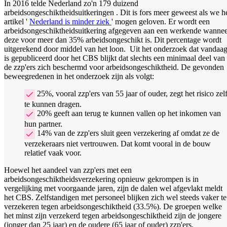
In 2016 telde Nederland zo'n 179 duizend
arbeidsongeschiktheidsuitkeringen . Dit is fors meer geweest als we h
artikel '
Nederland is minder ziek
' mogen geloven. Er wordt een
arbeidsongeschiktheidsuitkering afgegeven aan een werkende wanne
deze voor meer dan 35% arbeidsongeschikt is. Dit percentage wordt
uitgerekend door middel van het loon.
Uit het onderzoek dat vandaa
is gepubliceerd door het CBS blijkt dat slechts een minimaal deel van
de zzp'ers zich beschermd voor arbeidsongeschiktheid. De gevonden
beweegredenen in het onderzoek zijn als volgt:
25%, vooral zzp'ers van 55 jaar of ouder, zegt het risico zel
te kunnen dragen.
20% geeft aan terug te kunnen vallen op het inkomen van
hun partner.
14% van de zzp'ers sluit geen verzekering af omdat ze de
verzekeraars niet vertrouwen. Dat komt vooral in de bouw
relatief vaak voor.
Hoewel het aandeel van zzp'ers met een
arbeidsongeschiktheidsverzekering opnieuw gekrompen is in
vergelijking met voorgaande jaren, zijn de dalen wel afgevlakt meldt
het CBS. Zelfstandigen met personeel blijken zich wel steeds vaker te
verzekeren tegen arbeidsongeschiktheid (33.5%). De groepen welke
het minst zijn verzekerd tegen arbeidsongeschiktheid zijn de jongere
(jonger dan 25 jaar) en de oudere (65 jaar of ouder) zzp'ers.