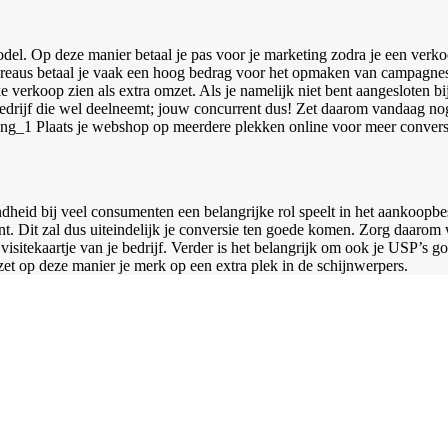
el. Op deze manier betaal je pas voor je marketing zodra je een verkoo
ureaus betaal je vaak een hoog bedrag voor het opmaken van campagnes z
e verkoop zien als extra omzet. Als je namelijk niet bent aangesloten b
 bedrijf die wel deelneemt; jouw concurrent dus! Zet daarom vandaag nog
Plaats je webshop op meerdere plekken online voor meer conversi
endheid bij veel consumenten een belangrijke rol speelt in het aanko
ent. Dit zal dus uiteindelijk je conversie ten goede komen. Zorg daarom w
k visitekaartje van je bedrijf. Verder is het belangrijk om ook je USP’s 
et op deze manier je merk op een extra plek in de schijnwerpers.