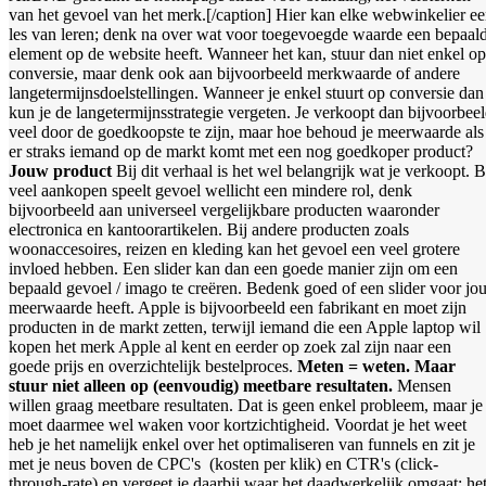
van het gevoel van het merk.[/caption] Hier kan elke webwinkelier e
les van leren; denk na over wat voor toegevoegde waarde een bepaal
element op de website heeft. Wanneer het kan, stuur dan niet enkel op
conversie, maar denk ook aan bijvoorbeeld merkwaarde of andere
langetermijnsdoelstellingen. Wanneer je enkel stuurt op conversie dan
kun je de langetermijnsstrategie vergeten. Je verkoopt dan bijvoorbee
veel door de goedkoopste te zijn, maar hoe behoud je meerwaarde als
er straks iemand op de markt komt met een nog goedkoper product?
Jouw product
Bij dit verhaal is het wel belangrijk wat je verkoopt. B
veel aankopen speelt gevoel wellicht een mindere rol, denk
bijvoorbeeld aan universeel vergelijkbare producten waaronder
electronica en kantoorartikelen. Bij andere producten zoals
woonaccesoires, reizen en kleding kan het gevoel een veel grotere
invloed hebben. Een slider kan dan een goede manier zijn om een
bepaald gevoel / imago te creëren. Bedenk goed of een slider voor jo
meerwaarde heeft. Apple is bijvoorbeeld een fabrikant en moet zijn
producten in de markt zetten, terwijl iemand die een Apple laptop wil
kopen het merk Apple al kent en eerder op zoek zal zijn naar een
goede prijs en overzichtelijk bestelproces.
Meten = weten. Maar
stuur niet alleen op (eenvoudig) meetbare resultaten.
Mensen
willen graag meetbare resultaten. Dat is geen enkel probleem, maar je
moet daarmee wel waken voor kortzichtigheid. Voordat je het weet
heb je het namelijk enkel over het optimaliseren van funnels en zit je
met je neus boven de CPC's (kosten per klik) en CTR's (click-
through-rate) en vergeet je daarbij waar het daadwerkelijk omgaat; he