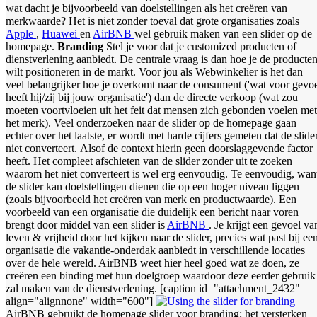
wat dacht je bijvoorbeeld van doelstellingen als het creëren van
merkwaarde? Het is niet zonder toeval dat grote organisaties zoals
Apple
,
Huawei
en
AirBNB
wel gebruik maken van een slider op de
homepage.
Branding
Stel je voor dat je customized producten of
dienstverlening aanbiedt. De centrale vraag is dan hoe je de producte
wilt positioneren in de markt. Voor jou als Webwinkelier is het dan
veel belangrijker hoe je overkomt naar de consument ('wat voor gevo
heeft hij/zij bij jouw organisatie') dan de directe verkoop (wat zou
moeten voortvloeien uit het feit dat mensen zich gebonden voelen met
het merk). Veel onderzoeken naar de slider op de homepage gaan
echter over het laatste, er wordt met harde cijfers gemeten dat de slide
niet converteert. Alsof de context hierin geen doorslaggevende factor
heeft. Het compleet afschieten van de slider zonder uit te zoeken
waarom het niet converteert is wel erg eenvoudig. Te eenvoudig, wan
de slider kan doelstellingen dienen die op een hoger niveau liggen
(zoals bijvoorbeeld het creëren van merk en productwaarde). Een
voorbeeld van een organisatie die duidelijk een bericht naar voren
brengt door middel van een slider is
AirBNB
. Je krijgt een gevoel va
leven & vrijheid door het kijken naar de slider, precies wat past bij ee
organisatie die vakantie-onderdak aanbiedt in verschillende locaties
over de hele wereld. AirBNB weet hier heel goed wat ze doen, ze
creëren een binding met hun doelgroep waardoor deze eerder gebruik
zal maken van de dienstverlening. [caption id="attachment_2432"
align="alignnone" width="600"]
AirBNB gebruikt de homepage slider voor branding; het versterken