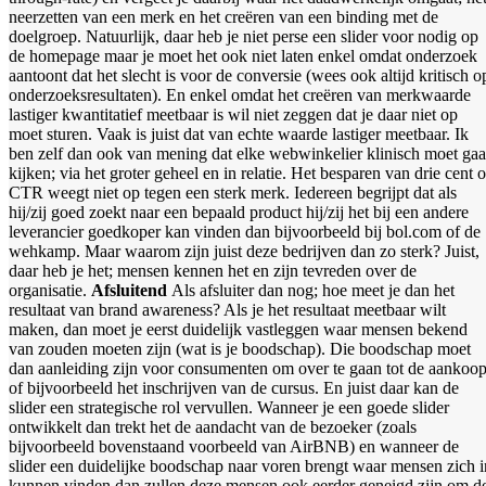
neerzetten van een merk en het creëren van een binding met de
doelgroep. Natuurlijk, daar heb je niet perse een slider voor nodig op
de homepage maar je moet het ook niet laten enkel omdat onderzoek
aantoont dat het slecht is voor de conversie (wees ook altijd kritisch o
onderzoeksresultaten). En enkel omdat het creëren van merkwaarde
lastiger kwantitatief meetbaar is wil niet zeggen dat je daar niet op
moet sturen. Vaak is juist dat van echte waarde lastiger meetbaar. Ik
ben zelf dan ook van mening dat elke webwinkelier klinisch moet ga
kijken; via het groter geheel en in relatie. Het besparen van drie cent 
CTR weegt niet op tegen een sterk merk. Iedereen begrijpt dat als
hij/zij goed zoekt naar een bepaald product hij/zij het bij een andere
leverancier goedkoper kan vinden dan bijvoorbeeld bij bol.com of de
wehkamp. Maar waarom zijn juist deze bedrijven dan zo sterk? Juist,
daar heb je het; mensen kennen het en zijn tevreden over de
organisatie.
Afsluitend
Als afsluiter dan nog; hoe meet je dan het
resultaat van brand awareness? Als je het resultaat meetbaar wilt
maken, dan moet je eerst duidelijk vastleggen waar mensen bekend
van zouden moeten zijn (wat is je boodschap). Die boodschap moet
dan aanleiding zijn voor consumenten om over te gaan tot de aankoo
of bijvoorbeeld het inschrijven van de cursus. En juist daar kan de
slider een strategische rol vervullen. Wanneer je een goede slider
ontwikkelt dan trekt het de aandacht van de bezoeker (zoals
bijvoorbeeld bovenstaand voorbeeld van AirBNB) en wanneer de
slider een duidelijke boodschap naar voren brengt waar mensen zich i
kunnen vinden dan zullen deze mensen ook eerder geneigd zijn om d