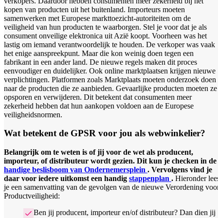
verkopers. Daardoor hebben consumenten meer zekerheid bij het
kopen van producten uit het buitenland. Importeurs moeten
samenwerken met Europese markttoezicht-autoriteiten om de
veiligheid van hun producten te waarborgen. Stel je voor dat je als
consument onveilige elektronica uit Azië koopt. Voorheen was het
lastig om iemand verantwoordelijk te houden. De verkoper was vaak
het enige aanspreekpunt. Maar die kon weinig doen tegen een
fabrikant in een ander land. De nieuwe regels maken dit proces
eenvoudiger en duidelijker. Ook online marktplaatsen krijgen nieuwe
verplichtingen. Platformen zoals Marktplaats moeten onderzoek doen
naar de producten die ze aanbieden. Gevaarlijke producten moeten ze
opsporen en verwijderen. Dit betekent dat consumenten meer
zekerheid hebben dat hun aankopen voldoen aan de Europese
veiligheidsnormen.
Wat betekent de GPSR voor jou als webwinkelier?
Belangrijk om te weten is of jij voor de wet als producent,
importeur, of distributeur wordt gezien. Dit kun je checken in de
handige beslisboom van Ondernemersplein
. Vervolgens vind je
daar voor iedere uitkomst een handig
stappenplan
.
Hieronder lee
je een samenvatting van de gevolgen van de nieuwe Verordening voo
Productveiligheid:
Ben jij producent, importeur en/of distributeur? Dan dien jij