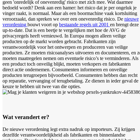
geen 'onredelijk of onevenredig' risico met zich mee. Wat daarmee
bedoeld wordt? Denk aan een hamer: het risico dat je per ongeluk je
vinger raakt, is normaal. Maar als een boormachine vaak kortsluiting
veroorzaakt, dan spreken we over een onevenredig risico. De
nieuwe
verordening
bouwt voort op
bestaande regels uit 2001
en brengt deze
up-to-date. Dat is een beetje te vergelijken met hoe de AVG de
privacyregels heeft vernieuwd. In Europa mogen alleen veilige
producten op de markt worden gebracht. Fabrikanten zijn
verantwoordelijk voor het ontwerpen en produceren van veilige
producten. Ze moeten risicoanalyses uitvoeren en documenteren, en z
moeten maatregelen nemen om eventuele risico’s te verminderen. Als
een product toch onveilig blijkt, moeten verkopers en fabrikanten
direct actie ondernemen. Consumenten informeren en onveilige
producten terugroepen bijvoorbeeld. Consumenten hebben dan recht
op reparatie, vervanging of terugbetaling. Ze dienen in ieder geval de
keuze te hebben uit twee van die opties.
Wat verandert er?
De nieuwe verordening legt extra nadruk op importeurs. Zij krijgen
dezelfde verantwoordelijkheid als fabrikanten en binnenlandse