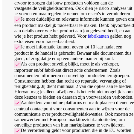
ervoor te zorgen dat jouw producten voldoen aan de
vastgestelde veiligheidsnormen. Ook dien je risico-analyses uit
te voeren en maatregelen te nemen om risico's te verminderen.
Je moet duidelijke en relevante informatie kunnen geven om
een product makkelijk traceerbaar te maken. Denk bijvoorbeeld
aan details over wie het product aan jou geleverd heeft, en aan
wie je het product hebt geleverd. Voor
fabrikanten
gelden nog
extra eisen voor traceerbaarheid.
Je moet informatie kunnen geven tot 10 jaar nadat een
product in de handel is gebracht. Bewaar alle documenten dus
goed, of zorg dat je er op een andere manier bij kunt.
Als een product onveilig blijkt, moet je als verkoper,
importeur en/of fabrikant direct actie ondernemen. Zoals
consumenten informeren en onveilige producten terugroepen.
Consumenten hebben dan recht op reparatie, vervanging of
terugbetaling. Jij dient minimaal 2 van die opties aan te bieden.
Hiervan mag je alleen afwijken als het echt niet mogelijk is om
deze keuzes te bieden en daaraan zijn voorwaarden verbonden.
Aanbieders van online platforms en marktplaatsen dienen e
centraal contactpunt voor consumenten aan te wijzen voor de
communicatie over productveiligheidskwesties. Ook moeten ze
samenwerken met Europese markttoezicht-autoriteiten, om
onveilige producten van hun marktplaatsen te verwijderen.
De verordening geldt voor producten die in de EU worden