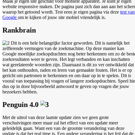
Maak je eigen site geschikt voor mobiele apparaten. Je kunt je eigen
website responsive maken. De pagina past zich dan aan aan het sche
waarop het getoond wordt. Test eens je eigen pagina via deze
test van
Google
om te kijken of jouw site mobiel vriendelijk is.
Rankbrain
Dit is een hele belangrijke factor geworden. Dit is namelijk het
zelflerende vermogen van de zoekmachine. Op deze manier kan
Google moeilijke zoekopdrachten nog beter herkennen om zo de best
zoekresultaten weer te geven. Het legt verbanden en kan inschatten
wat gerelateerde woorden zijn. Daarnaast is dit zo ver ontwikkeld dat
het kan onthouden, raden en leren van gemaakte fouten. Het is er op
gericht om partronen te herkennen en om daar op in te spelen. Dit is
vooral van toepassing bij vragen of langere zoekopdrachten. Speel hie
dus op in door bijvoorbeeld antwoord te geven op vragen die jouw
bezoekers hebben.
Penguin 4.0
Met de uitrol van deze laatste update zien we geen grote
verschuivingen meer maar zal het effect van een update meer
geleidelijk gaan. Want een van de grootste verandering van deze
update is dat het real time is. Een andere verandering is het feit dat de