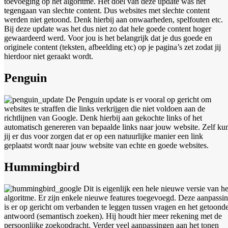
toevoeging op het algoritme. Het doel van deze update was het
tegengaan van slechte content. Dus websites met slechte content
werden niet getoond. Denk hierbij aan onwaarheden, spelfouten etc.
Bij deze update was het dus niet zo dat hele goede content hoger
gewaardeerd werd. Voor jou is het belangrijk dat je dus goede en
originele content (teksten, afbeelding etc) op je pagina’s zet zodat jij
hierdoor niet geraakt wordt.
Penguin
De Penguin update is er vooral op gericht om
websites te straffen die links verkrijgen die niet voldoen aan de
richtlijnen van Google. Denk hierbij aan gekochte links of het
automatisch genereren van bepaalde links naar jouw website. Zelf ku
jij er dus voor zorgen dat er op een natuurlijke manier een link
geplaatst wordt naar jouw website van echte en goede websites.
Hummingbird
Dit is eigenlijk een hele nieuwe versie van he
algoritme. Er zijn enkele nieuwe features toegevoegd. Deze aanpassi
is er op gericht om verbanden te leggen tussen vragen en het getoond
antwoord (semantisch zoeken). Hij houdt hier meer rekening met de
persoonlijke zoekopdracht. Verder veel aanpassingen aan het tonen