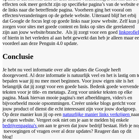
effecten ook meer gericht zijn op specifieke pagina’s van de website 
de links naar die betreffende pagina. Voorheen ging het vooral om
effecten/veranderingen op de gehele website. Uiteraard blijf het erbij
dat Google de focus legt op goede links naar jouw website. Zelf kun j
zorgen voor sites met goede content en links op sites die gerelateerd
zijn aan jouw website/branche. Als jij zorgt voor een goed
linkprofiel
of hierin in het verleden al aan hebt gewerkt dan heb je alleen maar e
voordeel aan deze Penguin 4.0 update.
Conclusie
Je hebt nu veel informatie over alle updates die Google heeft
doorgevoerd. Al deze informatie is natuurlijk veel en het is lastig om t
bepalen waar jij nu mee moet beginnen. Voor jouw eigen site is het
belangrijk dat jij zorgt voor een goede basis. Bedenk goede wervende
teksten voor je title- en metatags. Zorg voor unieke teksten op elke
pagina. Maak hiervan mooie pagina's met afbeeldingen, video's en
bijvoorbeeld mooie opsommingen. Creëer unieke blogs gericht voor
jouw product of dienst die echt interessant zijn voor jouw doelgroep.
Op deze manier kun jij op een
natuurlijke manier links verkrijgen
naa
je eigen website. Vergeet ook niet om je aan te melden bij enkele
bedrijvenpagina's
om aan te geven dat jouw bedrijf bestaat. Heb je no
toevoegingen of vragen over al deze updates? Reageer dan op dit
blog!