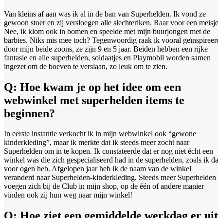
Van kleins af aan was ik al in de ban van Superhelden. Ik vond ze
gewoon stoer en zij versloegen alle slechteriken. Raar voor een meisj
Nee, ik klom ook in bomen en speelde met mijn buurjongen met de
barbies. Niks mis mee toch? Tegenwoordig raak ik vooral geïnspireer
door mijn beide zoons, ze zijn 9 en 5 jaar. Beiden hebben een rijke
fantasie en alle superhelden, soldaatjes en Playmobil worden samen
ingezet om de boeven te verslaan, zo leuk om te zien.
Q: Hoe kwam je op het idee om een
webwinkel met superhelden items te
beginnen?
In eerste instantie verkocht ik in mijn webwinkel ook “gewone
kinderkleding”, maar ik merkte dat ik steeds meer zocht naar
Superhelden om in te kopen. Ik constateerde dat er nog niet écht een
winkel was die zich gespecialiseerd had in de superhelden, zoals ik da
voor ogen heb. Afgelopen jaar heb ik de naam van de winkel
veranderd naar Superhelden-kinderkleding. Steeds meer Superhelden
voegen zich bij de Club in mijn shop, op de één of andere manier
vinden ook zij hun weg naar mijn winkel!
Q: Hoe ziet een gemiddelde werkdag er uit