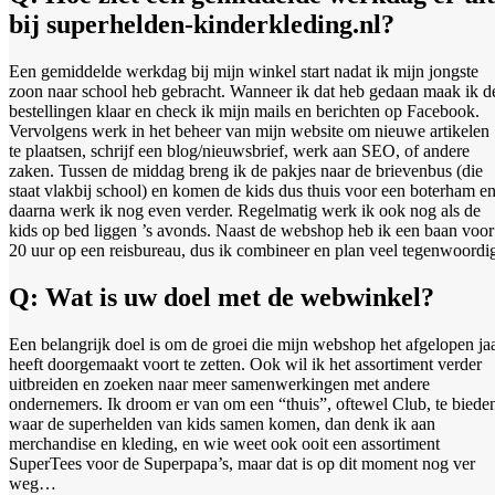
bij superhelden-kinderkleding.nl?
Een gemiddelde werkdag bij mijn winkel start nadat ik mijn jongste
zoon naar school heb gebracht. Wanneer ik dat heb gedaan maak ik d
bestellingen klaar en check ik mijn mails en berichten op Facebook.
Vervolgens werk in het beheer van mijn website om nieuwe artikelen
te plaatsen, schrijf een blog/nieuwsbrief, werk aan SEO, of andere
zaken. Tussen de middag breng ik de pakjes naar de brievenbus (die
staat vlakbij school) en komen de kids dus thuis voor een boterham e
daarna werk ik nog even verder. Regelmatig werk ik ook nog als de
kids op bed liggen ’s avonds. Naast de webshop heb ik een baan voor
20 uur op een reisbureau, dus ik combineer en plan veel tegenwoordi
Q: Wat is uw doel met de webwinkel?
Een belangrijk doel is om de groei die mijn webshop het afgelopen ja
heeft doorgemaakt voort te zetten. Ook wil ik het assortiment verder
uitbreiden en zoeken naar meer samenwerkingen met andere
ondernemers. Ik droom er van om een “thuis”, oftewel Club, te biede
waar de superhelden van kids samen komen, dan denk ik aan
merchandise en kleding, en wie weet ook ooit een assortiment
SuperTees voor de Superpapa’s, maar dat is op dit moment nog ver
weg…