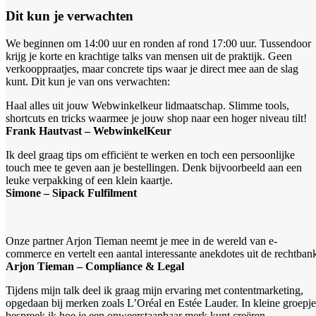
Dit kun je verwachten
We beginnen om 14:00 uur en ronden af rond 17:00 uur. Tussendoor
krijg je korte en krachtige talks van mensen uit de praktijk. Geen
verkooppraatjes, maar concrete tips waar je direct mee aan de slag
kunt. Dit kun je van ons verwachten:
Haal alles uit jouw Webwinkelkeur lidmaatschap. Slimme tools,
shortcuts en tricks waarmee je jouw shop naar een hoger niveau tilt!
Frank Hautvast – WebwinkelKeur
Ik deel graag tips om efficiënt te werken en toch een persoonlijke
touch mee te geven aan je bestellingen. Denk bijvoorbeeld aan een
leuke verpakking of een klein kaartje.
Simone – Sipack Fulfilment
Onze partner Arjon Tieman neemt je mee in de wereld van e-
commerce en vertelt een aantal interessante anekdotes uit de rechtban
Arjon Tieman – Compliance & Legal
Tijdens mijn talk deel ik graag mijn ervaring met contentmarketing,
opgedaan bij merken zoals L’Oréal en Estée Lauder. In kleine groepje
bespreek ik hoe je een onweerstaanbaar merk kunt creëren.