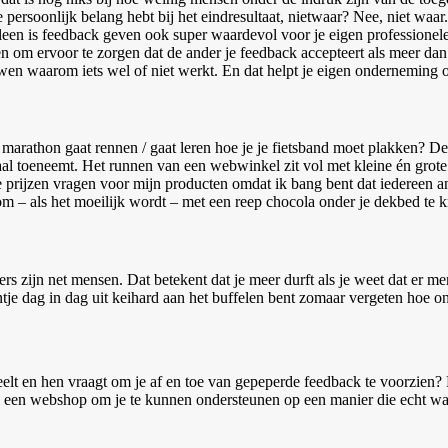
ersoonlijk belang hebt bij het eindresultaat, nietwaar? Nee, niet waar. O
Alleen is feedback geven ook super waardevol voor je eigen professio
n om ervoor te zorgen dat de ander je feedback accepteert als meer dan
ouwen waarom iets wel of niet werkt. En dat helpt je eigen onderneming 
 een marathon gaat rennen / gaat leren hoe je je fietsband moet plakken?
l toeneemt. Het runnen van een webwinkel zit vol met kleine én grote
ge prijzen vragen voor mijn producten omdat ik bang bent dat iedereen a
 om – als het moeilijk wordt – met een reep chocola onder je dekbed te k
 zijn net mensen. Dat betekent dat je meer durft als je weet dat er me
eentje dag in dag uit keihard aan het buffelen bent zomaar vergeten hoe ont
 deelt en hen vraagt om je af en toe van gepeperde feedback te voorzien
een webshop om je te kunnen ondersteunen op een manier die echt waarde