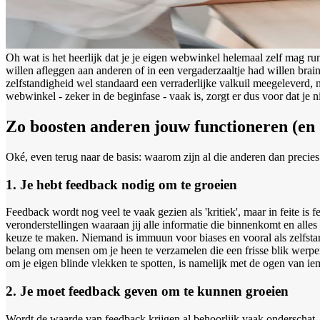
Oh wat is het heerlijk dat je je eigen webwinkel helemaal zelf mag r
willen afleggen aan anderen of in een vergaderzaaltje had willen brain
zelfstandigheid wel standaard een verraderlijke valkuil meegeleverd, 
webwinkel - zeker in de beginfase - vaak is, zorgt er dus voor dat je 
Zo boosten anderen jouw functioneren (en
Oké, even terug naar de basis: waarom zijn al die anderen dan precie
1. Je hebt feedback nodig om te groeien
Feedback wordt nog veel te vaak gezien als 'kritiek', maar in feite is
veronderstellingen waaraan jij alle informatie die binnenkomt en alle
keuze te maken. Niemand is immuun voor biases en vooral als zelfsta
belang om mensen om je heen te verzamelen die een frisse blik werpen
om je eigen blinde vlekken te spotten, is namelijk met de ogen van i
2. Je moet feedback geven om te kunnen groeien
Wordt de waarde van feedback krijgen al behoorlijk vaak onderschat,