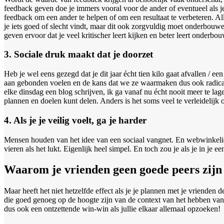
feedback geven doe je immers vooral voor de ander of eventueel als je p
feedback om een ander te helpen of om een resultaat te verbeteren. 
je iets goed of slecht vindt, maar dit ook zorgvuldig moet onderbouwe
geven ervoor dat je veel kritischer leert kijken en beter leert onderb
3. Sociale druk maakt dat je doorzet
Heb je wel eens gezegd dat je dit jaar écht tien kilo gaat afvallen /
aan gebonden voelen en de kans dat we ze waarmaken dus ook radicaa
elke dinsdag een blog schrijven, ik ga vanaf nu écht nooit meer te la
plannen en doelen kunt delen. Anders is het soms veel te verleidelijk
4. Als je je veilig voelt, ga je harder
Mensen houden van het idee van een sociaal vangnet. En webwinkeliers
vieren als het lukt. Eigenlijk heel simpel. En toch zou je als je in je 
Waarom je vrienden geen goede peers zijn
Maar heeft het niet hetzelfde effect als je je plannen met je vrienden
die goed genoeg op de hoogte zijn van de context van het hebben van 
dus ook een ontzettende win-win als jullie elkaar allemaal opzoeken!