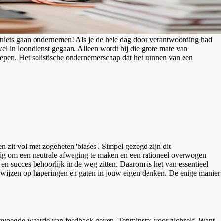
or niets gaan ondernemen! Als je de hele dag door verantwoording had
wel in loondienst gegaan. Alleen wordt bij die grote mate van
roepen. Het solistische ondernemerschap dat het runnen van een
n zit vol met zogeheten 'biases'. Simpel gezegd zijn dit
astig om een neutrale afweging te maken en een rationeel overwogen
n succes behoorlijk in de weg zitten. Daarom is het van essentieel
je wijzen op haperingen en gaten in jouw eigen denken. De enige manier
egevoegde waarde van feedback geven. Tenminste: voor zichzelf. Want