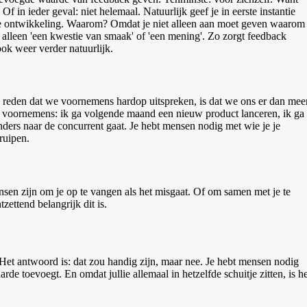
f in ieder geval: niet helemaal. Natuurlijk geef je in eerste instantie
nele ontwikkeling. Waarom? Omdat je niet alleen aan moet geven waarom
 alleen 'een kwestie van smaak' of 'een mening'. Zo zorgt feedback
ook weer verder natuurlijk.
 De reden dat we voornemens hardop uitspreken, is dat we ons er dan mee
 voornemens: ik ga volgende maand een nieuw product lanceren, ik ga
nders naar de concurrent gaat. Je hebt mensen nodig met wie je je
ruipen.
nsen zijn om je op te vangen als het misgaat. Of om samen met je te
zettend belangrijk dit is.
? Het antwoord is: dat zou handig zijn, maar nee. Je hebt mensen nodig
 toevoegt. En omdat jullie allemaal in hetzelfde schuitje zitten, is he