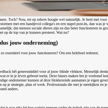
unnen. Toch? Nou, tot op zekere hoogte wel natuurlijk. Je bent niet vo
stormen met een handjevol collega's en een stapel post-its, dan was je 
namelijk: dat mensen sociale dieren zijn en dus beter functioneren in g
niet op de top van je kunnen presteert. Wat nu?
 dus jouw onderneming)
s zo essentieel voor jouw functioneren? Om een heleboel redenen.
 feedback hét geneesmiddel voor al jouw blinde vlekken. Menselijk denke
s wat er in je leven gebeurt toetst. Deze biases maken het je verdomd l
ndige ondernemer kunnen al deze blokkerende aannames je eigen groei e
 op je strategie, plan of werk. Professionals die met je meekijken en 
emand anders.
 dat is nog niks bij hoe weinig mensen onder de indruk zijn van de to