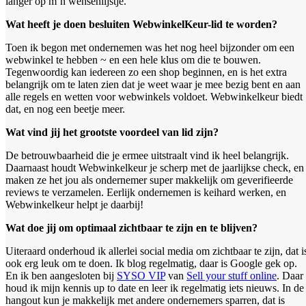
langer op m’n wensenlijstje.
Wat heeft je doen besluiten WebwinkelKeur-lid te worden?
Toen ik begon met ondernemen was het nog heel bijzonder om een
webwinkel te hebben ~ en een hele klus om die te bouwen.
Tegenwoordig kan iedereen zo een shop beginnen, en is het extra
belangrijk om te laten zien dat je weet waar je mee bezig bent en aan
alle regels en wetten voor webwinkels voldoet. Webwinkelkeur biedt
dat, en nog een beetje meer.
Wat vind jij het grootste voordeel van lid zijn?
De betrouwbaarheid die je ermee uitstraalt vind ik heel belangrijk.
Daarnaast houdt Webwinkelkeur je scherp met de jaarlijkse check, en
maken ze het jou als ondernemer super makkelijk om geverifieerde
reviews te verzamelen. Eerlijk ondernemen is keihard werken, en
Webwinkelkeur helpt je daarbij!
Wat doe jij om optimaal zichtbaar te zijn en te blijven?
Uiteraard onderhoud ik allerlei social media om zichtbaar te zijn, dat i
ook erg leuk om te doen. Ik blog regelmatig, daar is Google gek op.
En ik ben aangesloten bij
SYSO VIP
van
Sell your stuff online
. Daar
houd ik mijn kennis up to date en leer ik regelmatig iets nieuws. In de
hangout kun je makkelijk met andere ondernemers sparren, dat is