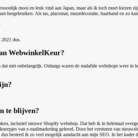
rsoonlijk mooi en leuk vind aan Japan, maar als ik toch moet kiezen zi
unt hergebruiken. Als tas, placemat, muurdecoratie, haarband en zo ka
?
s 2021 dus.
n van WebwinkelKeur?
s dat niet onbelangrijk. Onlangs waren de malafide webshops weer in he
ijn?
n te blijven?
token, inclusief nieuwe Shopify webshop. Dat heb ik in helemaal overg
eepjes van e-mailmarketing geleerd. Door het versturen van nieuwsbriev
dus besteed ik zo veel mogelijk aandacht aan mijn SEO. In het kader da