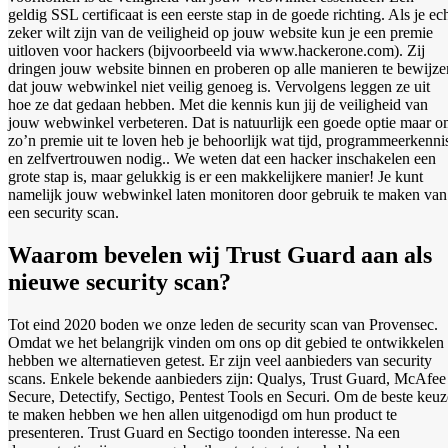
geldig SSL certificaat is een eerste stap in de goede richting. Als je ec
zeker wilt zijn van de veiligheid op jouw website kun je een premie
uitloven voor hackers (bijvoorbeeld via www.hackerone.com). Zij
dringen jouw website binnen en proberen op alle manieren te bewijze
dat jouw webwinkel niet veilig genoeg is. Vervolgens leggen ze uit
hoe ze dat gedaan hebben. Met die kennis kun jij de veiligheid van
jouw webwinkel verbeteren. Dat is natuurlijk een goede optie maar 
zo’n premie uit te loven heb je behoorlijk wat tijd, programmeerkenni
en zelfvertrouwen nodig.. We weten dat een hacker inschakelen een
grote stap is, maar gelukkig is er een makkelijkere manier! Je kunt
namelijk jouw webwinkel laten monitoren door gebruik te maken van
een security scan.
Waarom bevelen wij Trust Guard aan als
nieuwe security scan?
Tot eind 2020 boden we onze leden de security scan van Provensec.
Omdat we het belangrijk vinden om ons op dit gebied te ontwikkelen
hebben we alternatieven getest. Er zijn veel aanbieders van security
scans. Enkele bekende aanbieders zijn: Qualys, Trust Guard, McAfee
Secure, Detectify, Sectigo, Pentest Tools en Securi. Om de beste keuz
te maken hebben we hen allen uitgenodigd om hun product te
presenteren. Trust Guard en Sectigo toonden interesse. Na een