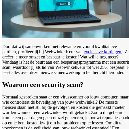
Doordat wij samenwerken met relevante en vooral kwalitatieve
partijen, profiteer jij bij WebwinkelKeur van
exclusieve kortingen
. Z
creëer je meer omzet én bespaar je kosten! Wat wil je nog meer?
Vandaag is het de beurt aan een besparingsprogramma met een securi
scan, waardoor jij als lid van WebwinkelKeur tot wel 25% bespaart. J
leest alles over deze nieuwe samenwerking in het bericht hieronder.
Waarom een security scan?
Normaal gesproken staat er een virusscanner op jouw computer, maar
wie controleert de beveiliging van jouw webwinkel? De meeste
mensen staan niet stil bij de gevolgen en kosten die gemaakt moeten
worden wanneer een webwinkel wordt gehackt. Zodra dit gebeurd
kun je een paar dagen geen omzet genereren, je bouwt reputatieschad
op en je bent kosten kwijt om het probleem op te lossen. Om dit te
voorkomen is de veiligheid van jouw webwinkel essentieel! Een