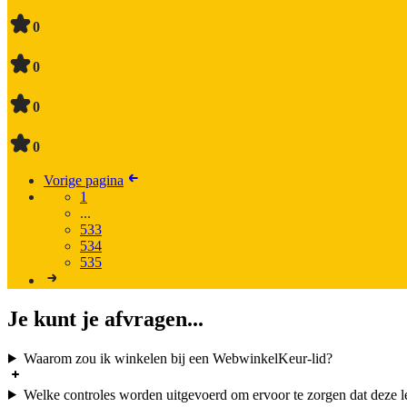
0
0
0
0
Vorige pagina
1
...
533
534
535
Je kunt je afvragen...
Waarom zou ik winkelen bij een WebwinkelKeur-lid?
Welke controles worden uitgevoerd om ervoor te zorgen dat deze l