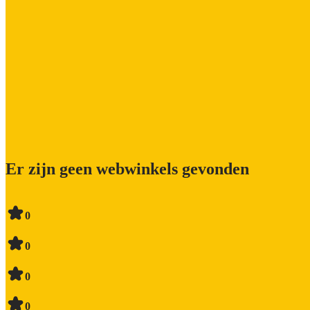
Er zijn geen webwinkels gevonden
0
0
0
0