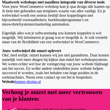
Maatwerk webshops met naadloze integratie van diverse tools
Voor jouw WooCommerce webshop kun je qua design alle kanten op
Je bent niet gebonden aan templates waarin van alles vastligt. En je
webwinkel wordt een serieus bedrijf door koppelingen met
bijvoorbeeld voorraadbeheer, boekhoudprogramma’s en
nieuwsbriefsystemen/marketing automation.
Eigenlijk alles wat je softwarematig zou kunnen koppelen is wel
mogelijk. Wij informeren je graag wat er mogelijk is. Je zult versteld
staan van de flexibiliteit van een webwinkel in WooCommerce.
Jouw webwinkel die omzet oplevert
Oké, heel eerlijk: omzet kunnen wij jou niet garanderen. Daar komen
namelijk veel meer dingen bij kijken dan enkel het webshopsysteem.
We weten echter wel hoe de vormgeving van jouw website bijdraagt
aan het succes. En welke andere onderdelen jouw website helpen
succesvol te worden, zoals het behalen van hoge posities in de
zoekmachines. Neem eens contact op om het te bespreken.
Website
lamper-design.nl
Verhoog je omzet met meer vertrouwen
van je klanten:
Klanten voelen zich bij jou in goede handen