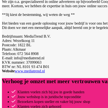
We zijn o.a. gespecialiseerd in online adverteren op bijvoorbeeld Go
meer. Kortom, we hebben de expertise in huis om jouw online succes t
**Jij kiest de bestemming, wij weten de weg **
Het bieden van een goede oplossing voor jouw bedrijf is voor ons het 
Dit doen we met een menselijke aanpak, altijd bereid om je te begele
Bedrijfsnaam: MediaTrend B.V.
Adres: Wezelkoog 11
Postcode: 1822 BL
Plaats: Alkmaar
Telefoon: 072 564 8908
E-mail: info@mediatrend.nl
KVK nummer: 37099063
BTW nr: NL 8101 93 474 B01
Website
www.mediatrend.nl
Verhoog je omzet met meer vertrouwen van
Klanten voelen zich bij jou in goede handen
Jouw webshop is in juridische topconditie
Bezoekers kopen sneller en vaker bij jouw shop
Klanten voelen zich gehoord