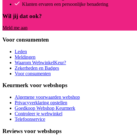
Klanten ervaren een persoonlijke benadering
Wil jij dat ook?
Meld me aan
Voor consumenten
Leden
Meldingen
Waarom WebwinkelKeur?
Zekerheden en Badges
Voor consumenten
Keurmerk voor webshops
Algemene voorwaarden webshop
Privacyverklaring opstellen
Goedkoop Webshop Keurmerk
Controleer je webwinkel
Telefoonservice
Reviews voor webshops