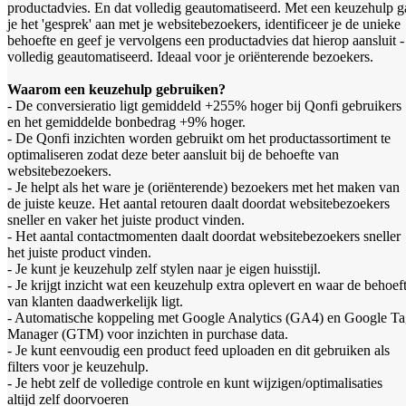
productadvies. En dat volledig geautomatiseerd. Met een keuzehulp g
je het 'gesprek' aan met je websitebezoekers, identificeer je de unieke
behoefte en geef je vervolgens een productadvies dat hierop aansluit -
volledig geautomatiseerd. Ideaal voor je oriënterende bezoekers.
Waarom een keuzehulp gebruiken?
- De conversieratio ligt gemiddeld +255% hoger bij Qonfi gebruikers
en het gemiddelde bonbedrag +9% hoger.
- De Qonfi inzichten worden gebruikt om het productassortiment te
optimaliseren zodat deze beter aansluit bij de behoefte van
websitebezoekers.
- Je helpt als het ware je (oriënterende) bezoekers met het maken van
de juiste keuze. Het aantal retouren daalt doordat websitebezoekers
sneller en vaker het juiste product vinden.
- Het aantal contactmomenten daalt doordat websitebezoekers sneller
het juiste product vinden.
- Je kunt je keuzehulp zelf stylen naar je eigen huisstijl.
- Je krijgt inzicht wat een keuzehulp extra oplevert en waar de behoef
van klanten daadwerkelijk ligt.
- Automatische koppeling met Google Analytics (GA4) en Google T
Manager (GTM) voor inzichten in purchase data.
- Je kunt eenvoudig een product feed uploaden en dit gebruiken als
filters voor je keuzehulp.
- Je hebt zelf de volledige controle en kunt wijzigen/optimalisaties
altijd zelf doorvoeren