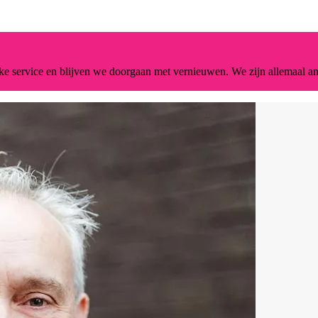
jke service en blijven we doorgaan met vernieuwen. We zijn allemaal an