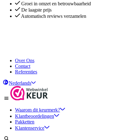
Groei in omzet en betrouwbaarheid
De laagste prijs
Automatisch reviews verzamelen
Groei in omzet en betrouwbaarheid
De laagste prijs
Automatisch reviews verzamelen
Over Ons
Contact
Referenties
Nederlands
Waarom dit keurmerk?
Klantbeoordelingen
Pakketten
Klantenservice