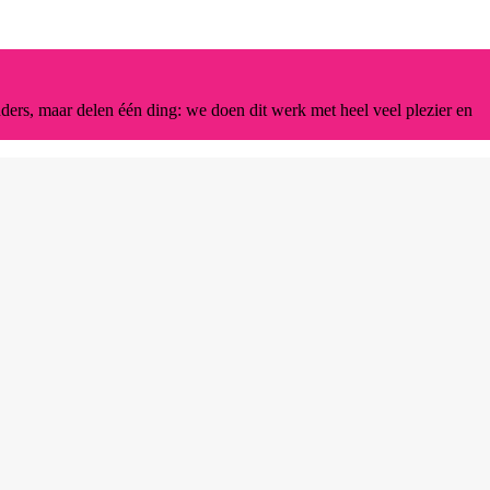
ders, maar delen één ding: we doen dit werk met heel veel plezier en