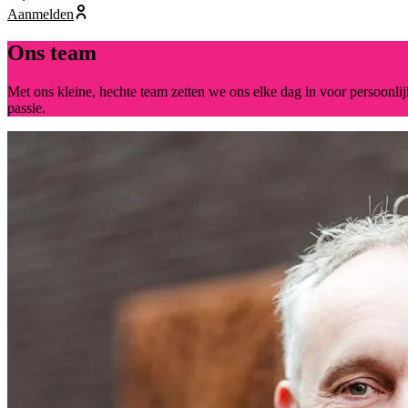
Aanmelden
Ons team
Met ons kleine, hechte team zetten we ons elke dag in voor persoonli
passie.