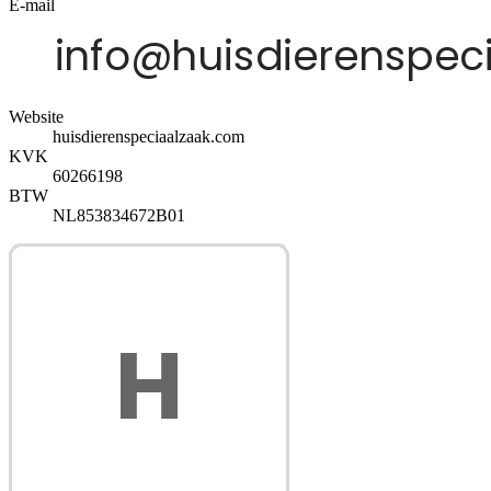
E-mail
Website
huisdierenspeciaalzaak.com
KVK
60266198
BTW
NL853834672B01