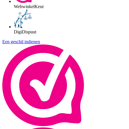
WebwinkelKeur
DigiDispuut
Een geschil indienen