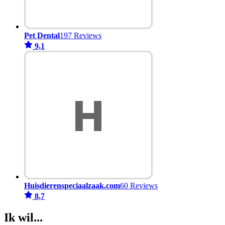
Pet Dental
197 Reviews
9,1
Huisdierenspeciaalzaak.com
60 Reviews
8,7
Ik wil...