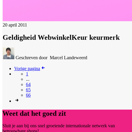
20 april 2011
Geldigheid WebwinkelKeur keurmerk
Geschreven door
Marcel Landeweerd
Vorige pagina
1
...
64
65
66
Weet dat het goed zit
Sluit je aan bij ons snel groeiende internationale netwerk van
betrouwbare shops!