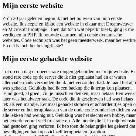
Mijn eerste website
Zo’n 20 jaar geleden begon ik met het bouwen van mijn eerste
website. Ik sleepte en klikte een website in elkaar met Dreamweaver
en Microsoft Frontpage. Toen dat toch wat beperkt bleek, ging ik me
verdiepen in PHP. Ik bouwde daarmee mijn eerste dynamische
websites. Code-technisch was het geen meesterwerk, maar het werkte
En dat is toch het belangrijkste?
Mijn eerste gehackte website
Tot op een dag er opeens rare dingen gebeurden met mijn website. Er
stond rare code op de server die ik niet geplaatst had en er waren
allemaal e-mails verzonden die ik niet verzonden had. Je raadt het al, 
was gehackt. Gelukkig had ik een backup die ik terug kon plaatsen.
'Eind goed, al goed', zul je misschien denken, maar helaas. Een week
later was het alweer raak. De code die ik geschreven had was helaas
lek als een mandje. Eenmaal gehackt stonden er achterdeurtjes open 
de server en het terugplaatsen van de oude code zonder het dichten v
alle lekken had weinig nut. Gelukkig was het slechts een hobby, maar
het leverde vooral veel frustratie op. Alle moeite die ik in mijn websit
had gestoken ging verloren. Ik heb toen de belangrijke les geleerd dat
beveiliging en backups zichzelf terugbetalen. [caption