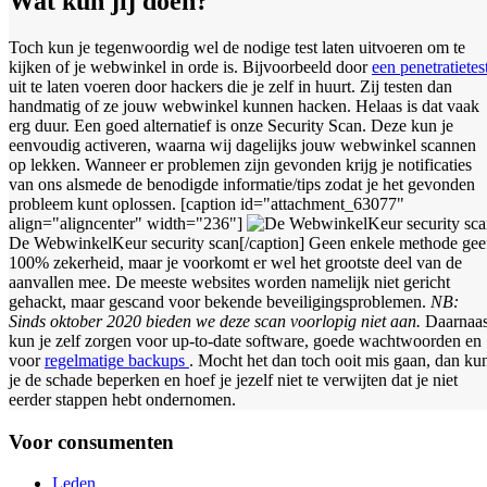
Wat kun jij doen?
Toch kun je tegenwoordig wel de nodige test laten uitvoeren om te
kijken of je webwinkel in orde is. Bijvoorbeeld door
een penetratietes
uit te laten voeren door hackers die je zelf in huurt. Zij testen dan
handmatig of ze jouw webwinkel kunnen hacken. Helaas is dat vaak
erg duur. Een goed alternatief is onze Security Scan. Deze kun je
eenvoudig activeren, waarna wij dagelijks jouw webwinkel scannen
op lekken. Wanneer er problemen zijn gevonden krijg je notificaties
van ons alsmede de benodigde informatie/tips zodat je het gevonden
probleem kunt oplossen. [caption id="attachment_63077"
align="aligncenter" width="236"]
De WebwinkelKeur security scan[/caption] Geen enkele methode gee
100% zekerheid, maar je voorkomt er wel het grootste deel van de
aanvallen mee. De meeste websites worden namelijk niet gericht
gehackt, maar gescand voor bekende beveiligingsproblemen.
NB:
Sinds oktober 2020 bieden we deze scan voorlopig niet aan.
Daarnaas
kun je zelf zorgen voor up-to-date software, goede wachtwoorden en
voor
regelmatige backups
. Mocht het dan toch ooit mis gaan, dan ku
je de schade beperken en hoef je jezelf niet te verwijten dat je niet
eerder stappen hebt ondernomen.
Voor consumenten
Leden