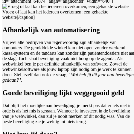
id="attachment_64874" align="aligncenter" width="640"]
Vroeg of laat kan het iedereen overkomen; een gehackte
website[/caption]
Afhankelijk van automatisering
Vrijwel alle bedrijven van tegenwoordig zijn afhankelijk van
computers. De gemiddelde winkel kan niet open zonder werkend
kassa-systeem en de tandarts kan zonder zijn patiëntendossiers niet aa
de slag. Toch staat beveiliging vaak niet hoog op de agenda. Als
webwinkel ben je per definitie afhankelijk van software. Zowel de
webwinkelsoftware als jouw laptop zijn nodig om je werk te kunnen
doen. Stel jezelf dan ook de vraag: '
Wat heb jij dit jaar aan beveiligi
gedaan?
'.
Goede beveiliging lijkt weggegooid geld
Dat blijft het moeilijke aan beveiliging, je merkt pas dat er iets niet in
orde is als het mis is gegaan. Wanneer je investeert in de beveiliging
van je webwinkel, dan zul je nooit merken of dit nodig was. Van de
beste beveiliging zie je weinig tot niets terug.