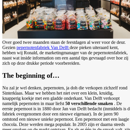
Over goed twee maanden staan de feestdagen al weer voor de deur.
Gezien
pepernotenfabriek Van Delft
deze pieken uiteraard kent,
hebben wij Ronald, de marketingmanager van de pepernotenfabriek,
naast wat inside information om een aantal tips gevraagd over hoe zij
zich op deze drukke periode voorbereiden.
The beginning of…
Nu zal je wel denken, pepernoten, ja doh die verkopen zichzelf rond
Sinterklaas. Maar we hebben het niet over een klein, kruidig,
knapperig koekje met een gladde onderkant. Van Delft verkoopt
namelijk pepernoten in maar liefst
50 verschillende smaken
. De
eerste pepernoot is in 1880 door Jan van Delft bedacht (inmiddels is d
fabriek overgenomen door een nieuwe eigenaar). In de jaren 90
ontstond een nieuwe unieke pepernoot. Een pepernoot met een laagje
chocola. Deze werden mega populair. In 2005 zijn er daarna steeds
meer smaken op de markt ontstaan. En als er één in de smaak valt, zij