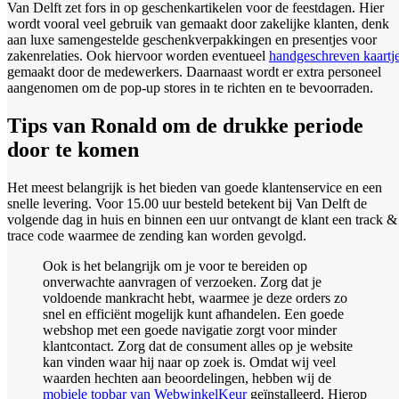
Van Delft zet fors in op geschenkartikelen voor de feestdagen. Hier
wordt vooral veel gebruik van gemaakt door zakelijke klanten, denk
aan luxe samengestelde geschenkverpakkingen en presentjes voor
zakenrelaties. Ook hiervoor worden eventueel
handgeschreven kaartj
gemaakt door de medewerkers. Daarnaast wordt er extra personeel
aangenomen om de pop-up stores in te richten en te bevoorraden.
Tips van Ronald om de drukke periode
door te komen
Het meest belangrijk is het bieden van goede klantenservice en een
snelle levering. Voor 15.00 uur besteld betekent bij Van Delft de
volgende dag in huis en binnen een uur ontvangt de klant een track &
trace code waarmee de zending kan worden gevolgd.
Ook is het belangrijk om je voor te bereiden op
onverwachte aanvragen of verzoeken. Zorg dat je
voldoende mankracht hebt, waarmee je deze orders zo
snel en efficiënt mogelijk kunt afhandelen. Een goede
webshop met een goede navigatie zorgt voor minder
klantcontact. Zorg dat de consument alles op je website
kan vinden waar hij naar op zoek is. Omdat wij veel
waarden hechten aan beoordelingen, hebben wij de
mobiele topbar van WebwinkelKeur
geïnstalleerd. Hierop