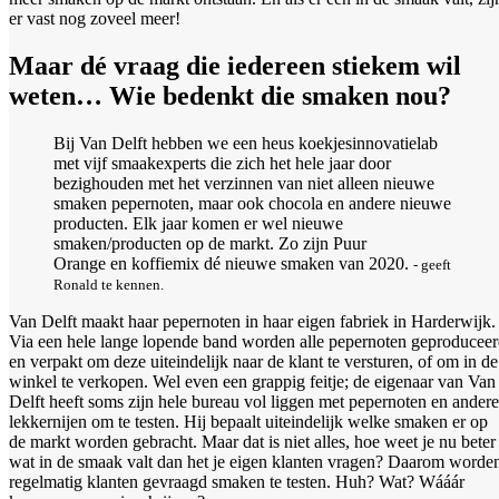
er vast nog zoveel meer!
Maar dé vraag die iedereen stiekem wil
weten… Wie bedenkt die smaken nou?
Bij Van Delft hebben we een heus koekjesinnovatielab
met vijf smaakexperts die zich het hele jaar door
bezighouden met het verzinnen van niet alleen nieuwe
smaken pepernoten, maar ook chocola en andere nieuwe
producten. Elk jaar komen er wel nieuwe
smaken/producten op de markt. Zo zijn Puur
Orange en koffiemix dé nieuwe smaken van 2020.
- geeft
Ronald te kennen.
Van Delft maakt haar pepernoten in haar eigen fabriek in Harderwijk.
Via een hele lange lopende band worden alle pepernoten geproducee
en verpakt om deze uiteindelijk naar de klant te versturen, of om in de
winkel te verkopen. Wel even een grappig feitje; de eigenaar van Van
Delft heeft soms zijn hele bureau vol liggen met pepernoten en andere
lekkernijen om te testen. Hij bepaalt uiteindelijk welke smaken er op
de markt worden gebracht. Maar dat is niet alles, hoe weet je nu beter
wat in de smaak valt dan het je eigen klanten vragen? Daarom worde
regelmatig klanten gevraagd smaken te testen. Huh? Wat? Wááár