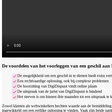
De voordelen van het voorleggen van een geschil aan
De mogelijkheid om een geschil in te dienen biedt extra ver
Een rechtvaardige oplossing, ook bij complexe problemen
De hoorzitting van DigiDispuut vindt online plaats
De uitspraak van de jurist van DigiDispuut is bindend
Het streven is om binnen drie maanden tot een uitspraak te ko
Zowel klanten als webwinkeliers hechten waarde aan de bemiddeling 
ingewikkeld om een eerlijke oplossing te vinden. Vaak zijn beide part