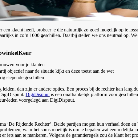
r een klacht heeft, probeer je die natuurlijk zo goed mogelijk op te los
rlijks in zo’n 1000 geschillen. Daarbij stellen we ons neutraal op. We
ebwinkelKeur
trouwen voor je klanten
ij objectief naar de situatie kijkt en deze toetst aan de wet
g slepende geschillen
iden, dan zijn er andere opties. Een proces bij de rechter kan lang dure
 DigiDispuut.
DigiDispuut
is een onafhankelijk platform voor geschille
eur-leden voorgelegd aan DigiDispuut.
mma ‘De Rijdende Rechter’. Beide partijen mogen hun verhaal doen en b
 problemen, waar het soms moeilijk is om te bepalen wat een redelijke opl
kt er iets aan te mankeren. Volgens de garantieregels zou de klant het 