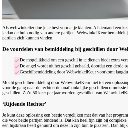
Als webwinkelier doe je je best voor al je klanten. Als iemand een kee
je dan de hulp nodig van andere partijen. WebwinkelKeur bemiddelt jaa
partijen zich kunnen vinden.
De voordelen van bemiddeling bij geschillen door W
De mogelijkheid om een geschil in te dienen biedt extra ver
De angel wordt uit het geschil gehaald, doordat een derde part
Geschilbemiddeling door WebwinkelKeur voorkomt langduri
Mocht geschilbemiddeling door WebwinkelKeur niet tot een oplossing le
voor de gang naar de rechter: de onafhankelijke geschillencommissie
geschillen. Zo’n 50 keer per jaar worden geschillen van WebwinkelK
‘Rijdende Rechter’
Je kunt deze oplossing een beetje vergelijken met dat van het progra
die voor beide partijen bindend is. Dat kan heel fijn zijn bij complexe
een hijskraan heeft gehuurd om deze in zijn tuin te plaatsen. Dan blij