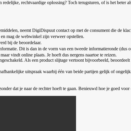
redelijke, rechtvaardige oplossing? Toch terugsturen, of is het beter als
ddelen, neemt DigiDispuut contact op met de consument die de klacht 
n en mag de webwinkel zijn verweer opstellen.
rd bij de beoordelaar.
 informatie. Dit is dan in de vorm van een tweede informatieronde (dus 
 maar vindt online plaats. Je hoeft dus nergens naartoe te reizen.
ngeschakeld. Als een product slijtage vertoont bijvoorbeeld, beoordeelt d
afhankelijke uitspraak waarbij één van beide partijen gelijk of ongelijk 
zonder dat je naar de rechter hoeft te gaan. Benieuwd hoe je goed voor