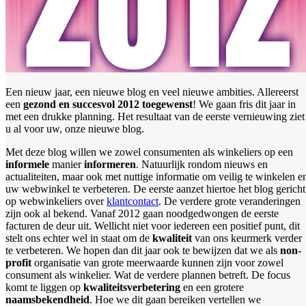
Een nieuw jaar, een nieuwe blog en veel nieuwe ambities. Allereerst
een
gezond en succesvol 2012 toegewenst
! We gaan fris dit jaar in
met een drukke planning. Het resultaat van de eerste vernieuwing ziet
u al voor uw, onze nieuwe blog.
Met deze blog willen we zowel consumenten als winkeliers op een
informele
manier
informeren
. Natuurlijk rondom nieuws en
actualiteiten, maar ook met nuttige informatie om veilig te winkelen e
uw webwinkel te verbeteren. De eerste aanzet hiertoe het blog gericht
op webwinkeliers over
klantcontact
. De verdere grote veranderingen
zijn ook al bekend. Vanaf 2012 gaan noodgedwongen de eerste
facturen de deur uit. Wellicht niet voor iedereen een positief punt, dit
stelt ons echter wel in staat om de
kwaliteit
van ons keurmerk verder
te verbeteren. We hopen dan dit jaar ook te bewijzen dat we als
non-
profit
organisatie van grote meerwaarde kunnen zijn voor zowel
consument als winkelier. Wat de verdere plannen betreft. De focus
komt te liggen op
kwaliteitsverbetering
en een grotere
naamsbekendheid
. Hoe we dit gaan bereiken vertellen we