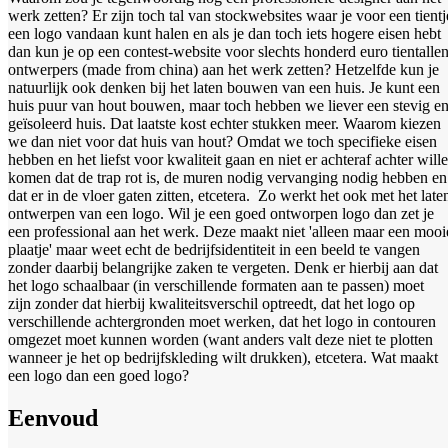
werk zetten? Er zijn toch tal van stockwebsites waar je voor een tientj
een logo vandaan kunt halen en als je dan toch iets hogere eisen hebt
dan kun je op een contest-website voor slechts honderd euro tientalle
ontwerpers (made from china) aan het werk zetten? Hetzelfde kun je
natuurlijk ook denken bij het laten bouwen van een huis. Je kunt een
huis puur van hout bouwen, maar toch hebben we liever een stevig e
geïsoleerd huis. Dat laatste kost echter stukken meer. Waarom kiezen
we dan niet voor dat huis van hout? Omdat we toch specifieke eisen
hebben en het liefst voor kwaliteit gaan en niet er achteraf achter will
komen dat de trap rot is, de muren nodig vervanging nodig hebben en
dat er in de vloer gaten zitten, etcetera.
Zo werkt het ook met het late
ontwerpen van een logo. Wil je een goed ontworpen logo dan zet je
een professional aan het werk. Deze maakt niet 'alleen maar een mooi
plaatje' maar weet echt de bedrijfsidentiteit in een beeld te vangen
zonder daarbij belangrijke zaken te vergeten. Denk er hierbij aan dat
het logo schaalbaar (in verschillende formaten aan te passen) moet
zijn zonder dat hierbij kwaliteitsverschil optreedt, dat het logo op
verschillende achtergronden moet werken, dat het logo in contouren
omgezet moet kunnen worden (want anders valt deze niet te plotten
wanneer je het op bedrijfskleding wilt drukken), etcetera. Wat maakt
een logo dan een goed logo?
Eenvoud