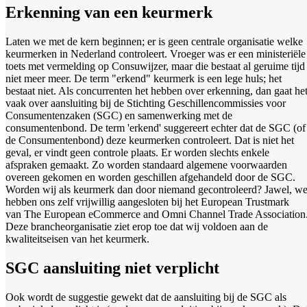
Erkenning van een keurmerk
Laten we met de kern beginnen; er is geen centrale organisatie welke
keurmerken in Nederland controleert. Vroeger was er een ministeriële
toets met vermelding op Consuwijzer, maar die bestaat al geruime tijd
niet meer meer. De term "erkend" keurmerk is een lege huls; het
bestaat niet. Als concurrenten het hebben over erkenning, dan gaat he
vaak over aansluiting bij de Stichting Geschillencommissies voor
Consumentenzaken (SGC) en samenwerking met de
consumentenbond. De term 'erkend' suggereert echter dat de SGC (of
de Consumentenbond) deze keurmerken controleert. Dat is niet het
geval, er vindt geen controle plaats. Er worden slechts enkele
afspraken gemaakt. Zo worden standaard algemene voorwaarden
overeen gekomen en worden geschillen afgehandeld door de SGC.
Worden wij als keurmerk dan door niemand gecontroleerd? Jawel, w
hebben ons zelf vrijwillig aangesloten bij het European Trustmark
van The European eCommerce and Omni Channel Trade Association
Deze brancheorganisatie ziet erop toe dat wij voldoen aan de
kwaliteitseisen van het keurmerk.
SGC aansluiting niet verplicht
Ook wordt de suggestie gewekt dat de aansluiting bij de SGC als