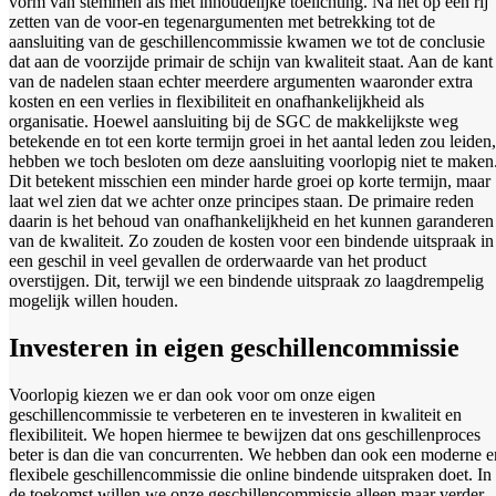
vorm van stemmen als met inhoudelijke toelichting. Na het op een rij
zetten van de voor-en tegenargumenten met betrekking tot de
aansluiting van de geschillencommissie kwamen we tot de conclusie
dat aan de voorzijde primair de schijn van kwaliteit staat. Aan de kant
van de nadelen staan echter meerdere argumenten waaronder extra
kosten en een verlies in flexibiliteit en onafhankelijkheid als
organisatie. Hoewel aansluiting bij de SGC de makkelijkste weg
betekende en tot een korte termijn groei in het aantal leden zou leiden,
hebben we toch besloten om deze aansluiting voorlopig niet te maken
Dit betekent misschien een minder harde groei op korte termijn, maar
laat wel zien dat we achter onze principes staan. De primaire reden
daarin is het behoud van onafhankelijkheid en het kunnen garanderen
van de kwaliteit. Zo zouden de kosten voor een bindende uitspraak in
een geschil in veel gevallen de orderwaarde van het product
overstijgen. Dit, terwijl we een bindende uitspraak zo laagdrempelig
mogelijk willen houden.
Investeren in eigen geschillencommissie
Voorlopig kiezen we er dan ook voor om onze eigen
geschillencommissie te verbeteren en te investeren in kwaliteit en
flexibiliteit. We hopen hiermee te bewijzen dat ons geschillenproces
beter is dan die van concurrenten. We hebben dan ook een moderne e
flexibele geschillencommissie die online bindende uitspraken doet. In
de toekomst willen we onze geschillencommissie alleen maar verder