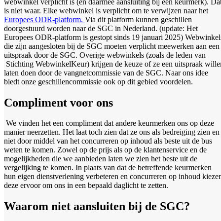
webwinkel verplicht is (en daarmee aansluiting bij een keurmerk). Da
is niet waar. Elke webwinkel is verplicht om te verwijzen naar het
Europees ODR-platform.
Via dit platform kunnen geschillen
doorgestuurd worden naar de SGC in Nederland. (update: Het
Europees ODR-platform is gestopt sinds 19 januari 2025) Webwinkel
die zijn aangesloten bij de SGC moeten verplicht meewerken aan een
uitspraak door de SGC. Overige webwinkels (zoals de leden van
Stichting WebwinkelKeur) krijgen de keuze of ze een uitspraak wille
laten doen door de vangnetcommissie van de SGC. Naar ons idee
biedt onze geschillencommissie ook op dit gebied voordelen.
Compliment voor ons
We vinden het een compliment dat andere keurmerken ons op deze
manier neerzetten. Het laat toch zien dat ze ons als bedreiging zien en
niet door middel van het concurreren op inhoud als beste uit de bus
weten te komen. Zowel op de prijs als op de klantenservice en de
mogelijkheden die we aanbieden laten we zien het beste uit de
vergelijking te komen. In plaats van dat de betreffende keurmerken
hun eigen dienstverlening verbeteren en concurreren op inhoud kieze
deze ervoor om ons in een bepaald daglicht te zetten.
Waarom niet aansluiten bij de SGC?