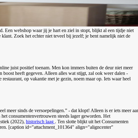
Een webshop waar jij je hart en ziel in stopt, blijkt al een tijdje niet
klant. Zoek het echter niet teveel bij jezelf; je bent namelijk niet de
line juist positief toenam. Men kon immers buiten de deur niet meer
 boost heeft gegeven. Alleen alles wat stijgt, zal ook weer dalen -
e restaurant, op vakantie met je gezin, noem maar op. Iets waar heel
 meer sinds de versoepelingen.” - dat klopt! Alleen is er iets meer aa
 is het consumentenvertrouwen steeds lager geworden. Het
stiek (2022),
historisch laag
. Ten slotte blijkt uit het Consumenten
eren. [caption id="attachment_101364" align="aligncenter"