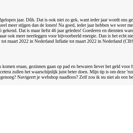
gelopen jaar. Dûh. Dat is ook niet zo gek, want ieder jaar wordt ons ge
ueel meer stijgen dan de lonen!
Na goed, ieder jaar hebben we weer mee
76 gekend. Dat is maar liefst 46 jaar geleden! Goederen en diensten wa
 maar ook meer neerleggen voor bijvoorbeeld energie. Dan is het echt ni
Inflatie tot maart 2022 in Nederland (CBS
s komen eraan, gezinnen gaan op pad en bewaren liever het geld voor h
era zullen het waarschijnlijk juist beter doen. Mijn tip is om deze 'rus
k genoeg? Navigeert je webshop naadloos? Zelf zou ik nu niet als een beze