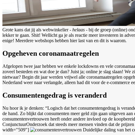
Grote kans dat jij als webwinkelier -
helaas
- bij de groep (online) on
lekker te gaan. Shit! Wellicht ga je als reactie meer investeren in adver
enige! Meerdere webshops hebben hier last van en dit is waarom.
Opgeheven coronamaatregelen
Afgelopen twee jaar hebben we enkele lockdowns en vele coronamaatre
zoveel besteden en wat doe je dan? Juist ja; online je slag slaan! We 
nietwaar? Begin dit jaar werden vrijwel alle coronamaatregelen opgehev
Nederland weer naar verlangde, alleen had dit voor de e-commerce ee
Consumentengedrag is veranderd
Nu hoor ik je denken: “Logisch dat het consumentengedrag is verander
de hand. Zo blijkt dat consumenten meer geld zijn gaan uitgeven aan
consumentenvertrouwen heeft onder andere invloed op de koopbereidh
ConjunctuurOnderzoek dat steeds meer mensen vinden dat de prijzen s
width="509"]
Duidelijke daling van het