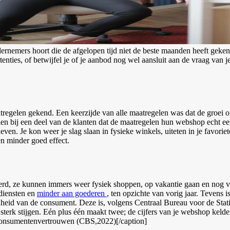
dernemers hoort die de afgelopen tijd niet de beste maanden heeft gekend. 
tenties, of betwijfel je of je aanbod nog wel aansluit aan de vraag van je 
gelen gekend. Een keerzijde van alle maatregelen was dat de groei on
zien bij een deel van de klanten dat de maatregelen hun webshop echt een
en. Je kon weer je slag slaan in fysieke winkels, uiteten in je favoriet
n minder goed effect.
d, ze kunnen immers weer fysiek shoppen, op vakantie gaan en nog veel
 diensten en
minder aan goederen
, ten opzichte van vorig jaar. Tevens
eid van de consument. Deze is, volgens Centraal Bureau voor de Stati
terk stijgen.
Eén plus één maakt twee; de cijfers van je webshop keld
 consumentenvertrouwen (CBS,2022)[/caption]