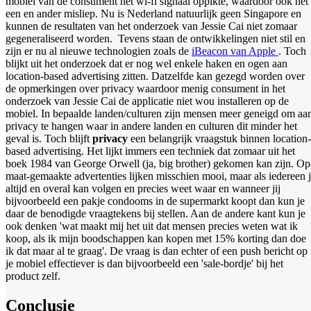
mobiel van de consument het wi-fi signaal oppikte, waardoor ook het
een en ander misliep. Nu is Nederland natuurlijk geen Singapore en
kunnen de resultaten van het onderzoek van Jessie Cai niet zomaar
gegeneraliseerd worden. Tevens staan de ontwikkelingen niet stil en
zijn er nu al nieuwe technologien zoals de
iBeacon van Apple
. Toch
blijkt uit het onderzoek dat er nog wel enkele haken en ogen aan
location-based advertising zitten. Datzelfde kan gezegd worden over
de opmerkingen over privacy waardoor menig consument in het
onderzoek van Jessie Cai de applicatie niet wou installeren op de
mobiel. In bepaalde landen/culturen zijn mensen meer geneigd om aa
privacy te hangen waar in andere landen en culturen dit minder het
geval is. Toch blijft
privacy
een belangrijk vraagstuk binnen location-
based advertising. Het lijkt immers een techniek dat zomaar uit het
boek 1984 van George Orwell (ja, big brother) gekomen kan zijn. Op
maat-gemaakte advertenties lijken misschien mooi, maar als iedereen 
altijd en overal kan volgen en precies weet waar en wanneer jij
bijvoorbeeld een pakje condooms in de supermarkt koopt dan kun je
daar de benodigde vraagtekens bij stellen. Aan de andere kant kun je
ook denken 'wat maakt mij het uit dat mensen precies weten wat ik
koop, als ik mijn boodschappen kan kopen met 15% korting dan doe
ik dat maar al te graag'. De vraag is dan echter of een push bericht op
je mobiel effectiever is dan bijvoorbeeld een 'sale-bordje' bij het
product zelf.
Conclusie