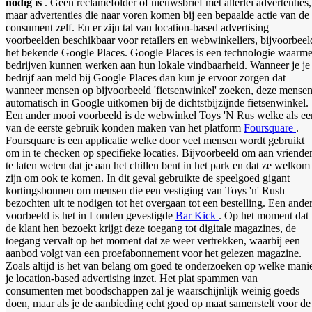
nodig is
. Geen reclamefolder of nieuwsbrief met allerlei advertenties,
maar advertenties die naar voren komen bij een bepaalde actie van de
consument zelf. En er zijn tal van location-based advertising
voorbeelden beschikbaar voor retailers en webwinkeliers, bijvoorbeel
het bekende Google Places. Google Places is een technologie waarm
bedrijven kunnen werken aan hun lokale vindbaarheid. Wanneer je je
bedrijf aan meld bij Google Places dan kun je ervoor zorgen dat
wanneer mensen op bijvoorbeeld 'fietsenwinkel' zoeken, deze mense
automatisch in Google uitkomen bij de dichtstbijzijnde fietsenwinkel.
Een ander mooi voorbeeld is de webwinkel Toys 'N Rus welke als ee
van de eerste gebruik konden maken van het platform
Foursquare
.
Foursquare is een applicatie welke door veel mensen wordt gebruikt
om in te checken op specifieke locaties. Bijvoorbeeld om aan vriende
te laten weten dat je aan het chillen bent in het park en dat ze welkom
zijn om ook te komen. In dit geval gebruikte de speelgoed gigant
kortingsbonnen om mensen die een vestiging van Toys 'n' Rush
bezochten uit te nodigen tot het overgaan tot een bestelling. Een ande
voorbeeld is het in Londen gevestigde
Bar Kick
. Op het moment dat
de klant hen bezoekt krijgt deze toegang tot digitale magazines, de
toegang vervalt op het moment dat ze weer vertrekken, waarbij een
aanbod volgt van een proefabonnement voor het gelezen magazine.
Zoals altijd is het van belang om goed te onderzoeken op welke mani
je location-based advertising inzet. Het plat spammen van
consumenten met boodschappen zal je waarschijnlijk weinig goeds
doen, maar als je de aanbieding echt goed op maat samenstelt voor de