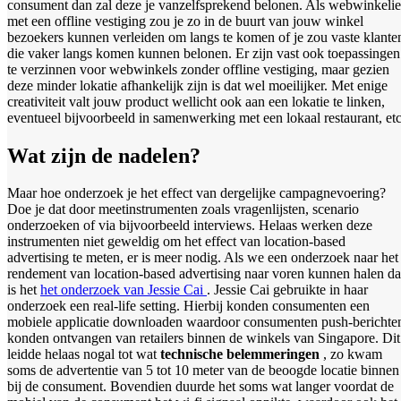
consument dan zal deze je vanzelfsprekend belonen. Als webwinkelie
met een offline vestiging zou je zo in de buurt van jouw winkel
bezoekers kunnen verleiden om langs te komen of je zou vaste klante
die vaker langs komen kunnen belonen. Er zijn vast ook toepassingen
te verzinnen voor webwinkels zonder offline vestiging, maar gezien
deze minder lokatie afhankelijk zijn is dat wel moeilijker. Met enige
creativiteit valt jouw product wellicht ook aan een lokatie te linken,
eventueel bijvoorbeeld in samenwerking met een lokaal restaurant, etc
Wat zijn de nadelen?
Maar hoe onderzoek je het effect van dergelijke campagnevoering?
Doe je dat door meetinstrumenten zoals vragenlijsten, scenario
onderzoeken of via bijvoorbeeld interviews. Helaas werken deze
instrumenten niet geweldig om het effect van location-based
advertising te meten, er is meer nodig. Als we een onderzoek naar het
rendement van location-based advertising naar voren kunnen halen d
is het
het onderzoek van Jessie Cai
. Jessie Cai gebruikte in haar
onderzoek een real-life setting. Hierbij konden consumenten een
mobiele applicatie downloaden waardoor consumenten push-berichte
konden ontvangen van retailers binnen de winkels van Singapore. Dit
leidde helaas nogal tot wat
technische belemmeringen
, zo kwam
soms de advertentie van 5 tot 10 meter van de beoogde locatie binnen
bij de consument. Bovendien duurde het soms wat langer voordat de