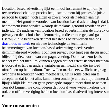
Location-based advertising lijkt een mooi instrument te zijn om je
reclameboodschap op precies het juiste moment bij precies de juiste
persoon te krijgen, toch zitten er zowel voor als nadelen aan het
medium. Het grootste voordeel van location-based advertising is dat j
het moment kunt bepalen waarop de reclame getoond wordt aan een
individu. De nadelen van location-based advertising zijn de inbreuk o
privacy en de technische belemmeringen die er mee gepaard gaan.
Hierbij kun je bedenken dat met het steeds beter worden van ons
draadloos netwerk
en nieuwe technologie de technische
belemmeringen van location-based advertising steeds verder
geminimaliseerd worden. Toch zou privacy nog lang een discussiepun
blijven bij deze vorm van campagnevoering. Daarnaast zou je als
nadeel van het medium kunnen zeggen dat het effect slechter meetbaa
is doordat er tal van andere variabelen aanwezig zijn die invloed
uitoefenen op het medium. Toch willen marketeers wellicht
te
graag
over data beschikken welke meetbaar is, het is soms beter om te
accepteren dat je niet alles kunt meten omdat je anders altijd binnen d
lijntjes blijft kleuren en geen gewaagde stappen meer durft te nemen.
Ten slot kunnen we concluderen dat vooral voor webwinkeliers die
ook een offline vestiging hebben location-based-advertising interessan
is.
Voor consumenten