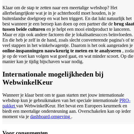
Klaar om de stap te zetten naar een meertalige webshop? Het
allerbelangrijkste wat je in je achterhoofd moet houden, is je
buitenlandse doelgroep en wat hen triggert. En dat lukt natuurlijk het
best wanneer je een beroep kan doen op een partner die de
brug slaa
tussen beide culturen
en je helpt een mooi eindproduct te lanceren.
Maar er zijn ook andere factoren die je lokalisatiesucces beïnvloeden.
En die heb je zelf in de hand, zoals slecht converterende pagina's of te
veel stappen in het winkelwagentje. Daarom is het ook aangeraden je
online-inspanningen nauwkeurig te meten en te analyseren
, zoda
je op de voet kan volgen wat goed gaat, en wat minder scoort. Op die
manier kan je tijdig bijschaven waar nodig.
Internationale mogelijkheden bij
WebwinkelKeur
Wanneer je klaar bent om te gaan starten met jouw internationale
webshop kun je gebruikmaken van het speciale internationale
PRO-
pakket
van WebwinkelKeur. Het bevat een Europees keurmerk en
biedt een meertalige ondersteuning aan. Overschakelen kan op ieder
moment via je
dashboard-omgeving
.
Voor consumenten