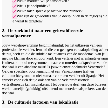
Welke markten wil je aanspreken?
Wie is je doelpubliek?
Welke talen spreekt je nieuwe doelpubliek?
Wat zijn de gewoontes van je doelpubliek in de regio('s) die
je wenst te targeten?
2. De zoektocht naar een gekwalificeerde
vertaalpartner
Jouw webshopvertaling begint natuurlijk bij het uitkiezen van een
professionele vertaler. Iemand die een gedegen vertaalopleiding achte
de rug heeft en die de subtiele taalnuances van de moedertaal van je
nieuwe klanten door en door kent. Een vertaler met jarenlange ervari
is uiteraard mooi meegenomen, maar een
moedertaalspreker
van de
doeltaal is een absolute must! Is jouw nieuwe doelmarkt Venezuela?
Ga dan specifiek voor iemand met een Venezolaanse taal- en
cultuurachtergrond en niet zomaar voor een vertaler uit Spanje. Het
spreekt voor zich dat je ook een van de vele professionele
vertaalbureaus kan inschakelen. Het overgrote deel van deze bureaus
werkt namelijk (gelukkig) uitsluitend met moedertaalsprekers van de
doeltaal.
3. De culturele factoren van lokalisatie