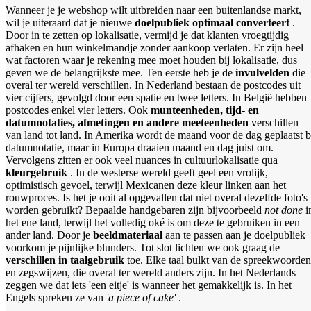
Wanneer je je webshop wilt uitbreiden naar een buitenlandse markt,
wil je uiteraard dat je nieuwe
doelpubliek optimaal converteert
.
Door in te zetten op lokalisatie, vermijd je dat klanten vroegtijdig
afhaken en hun winkelmandje zonder aankoop verlaten. Er zijn heel
wat factoren waar je rekening mee moet houden bij lokalisatie, dus
geven we de belangrijkste mee. Ten eerste heb je de
invulvelden
die
overal ter wereld verschillen. In Nederland bestaan de postcodes uit
vier cijfers, gevolgd door een spatie en twee letters. In België hebben
postcodes enkel vier letters. Ook
munteenheden, tijd- en
datumnotaties, afmetingen en andere meeteenheden
verschillen
van land tot land. In Amerika wordt de maand voor de dag geplaatst b
datumnotatie, maar in Europa draaien maand en dag juist om.
Vervolgens zitten er ook veel nuances in cultuurlokalisatie qua
kleurgebruik
. In de westerse wereld geeft geel een vrolijk,
optimistisch gevoel, terwijl Mexicanen deze kleur linken aan het
rouwproces. Is het je ooit al opgevallen dat niet overal dezelfde foto's
worden gebruikt? Bepaalde handgebaren zijn bijvoorbeeld
not done
i
het ene land, terwijl het volledig oké is om deze te gebruiken in een
ander land. Door je
beeldmateriaal
aan te passen aan je doelpubliek
voorkom je pijnlijke blunders. Tot slot lichten we ook graag de
verschillen in taalgebruik
toe. Elke taal bulkt van de spreekwoorden
en zegswijzen, die overal ter wereld anders zijn. In het Nederlands
zeggen we dat iets 'een eitje' is wanneer het gemakkelijk is. In het
Engels spreken ze van
'a piece of cake'
.