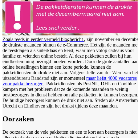
Zoals reeds in eerder vermeld blogbericht
, zijn november en decemb
de drukste maanden binnen de e-Commerce. Het zijn de maanden me
de feestdagen als sinterklaas en kerst, waar men volop cadeaus voor
familie en vrienden online bestelt. Al deze pakketten zullen bij hun
eindbestemming bezorgd moeten worden. Door de grote aantallen aa
online bestellingen binnen een korte periode, kunnen de
pakketdiensten de drukte niet aan.
Volgens Jelle van der Werd van het
uitzendbureau Randstad
zijn er momenteel
maar liefst 4000 vacatures
voor pakketbezorger
. Pakketdiensten als PostNL, DHL en Coolblue
kampen met het probleem dat ze de komende maanden te weinig
postbezorgers in dienst hebben om alle pakketten te kunnen bezorgen
De huidige bezorgers kunnen de druk niet aan. Steden als Amsterdam
Utrecht en Eindhoven zijn het drukst tijdens deze maanden.
Oorzaken
De oorzaak van de vele pakketten en een te kort aan bezorgers is niet
alleen te danken aan de pakketjes die gerelateerd zijn aan de