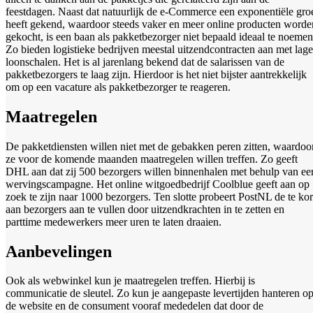
feestdagen. Naast dat natuurlijk de e-Commerce een exponentiële gro
heeft gekend, waardoor steeds vaker en meer online producten worde
gekocht, is een baan als pakketbezorger niet bepaald ideaal te noemen
Zo bieden logistieke bedrijven meestal uitzendcontracten aan met lage
loonschalen. Het is al jarenlang bekend dat de salarissen van de
pakketbezorgers te laag zijn. Hierdoor is het niet bijster aantrekkelijk
om op een vacature als pakketbezorger te reageren.
Maatregelen
De pakketdiensten willen niet met de gebakken peren zitten, waardoo
ze voor de komende maanden maatregelen willen treffen. Zo geeft
DHL aan dat zij 500 bezorgers willen binnenhalen met behulp van ee
wervingscampagne. Het online witgoedbedrijf Coolblue geeft aan op
zoek te zijn naar 1000 bezorgers. Ten slotte probeert PostNL de te kor
aan bezorgers aan te vullen door uitzendkrachten in te zetten en
parttime medewerkers meer uren te laten draaien.
Aanbevelingen
Ook als webwinkel kun je maatregelen treffen. Hierbij is
communicatie de sleutel. Zo kun je aangepaste levertijden hanteren o
de website en de consument vooraf mededelen dat door de