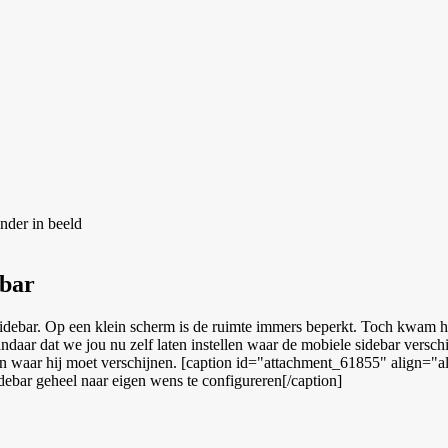
onder in beeld
ebar
sidebar. Op een klein scherm is de ruimte immers beperkt. Toch kwam 
Vandaar dat we jou nu zelf laten instellen waar de mobiele sidebar vers
 in waar hij moet verschijnen. [caption id="attachment_61855" align="
ebar geheel naar eigen wens te configureren[/caption]