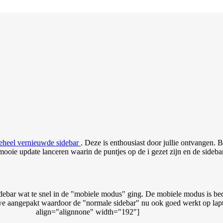
eheel vernieuwde sidebar
. Deze is enthousiast door jullie ontvangen. B
ooie update lanceren waarin de puntjes op de i gezet zijn en de sidebar
debar wat te snel in de "mobiele modus" ging. De mobiele modus is bedo
 we aangepakt waardoor de "normale sidebar" nu ook goed werkt op lapt
align="alignnone" width="192"]