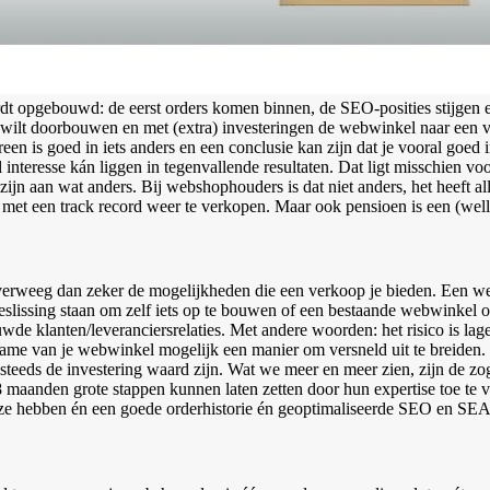
 opgebouwd: de eerst orders komen binnen, de SEO-posities stijgen en
og wilt doorbouwen en met (extra) investeringen de webwinkel naar een 
n is goed in iets anders en een conclusie kan zijn dat je vooral goed in 
teresse kán liggen in tegenvallende resultaten. Dat ligt misschien voo
zijn aan wat anders. Bij webshophouders is dat niet anders, het heeft 
et een track record weer te verkopen. Maar ook pensioen is een (welli
verweeg dan zeker de mogelijkheden die een verkoop je bieden. Een we
beslissing staan om zelf iets op te bouwen of een bestaande webwinkel
uwde klanten/leveranciersrelaties. Met andere woorden: het risico is lag
ame van je webwinkel mogelijk een manier om versneld uit te breiden. (
teeds de investering waard zijn. Wat we meer en meer zien, zijn de zo
 maanden grote stappen kunnen laten zetten door hun expertise toe te
: ze hebben én een goede orderhistorie én geoptimaliseerde SEO en SE