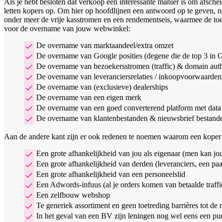
Als je hebt besloten dat verkoop een interessante manier is om afsch
letten kopers op. Om hier op hoofdlijnen een antwoord op te geven,
onder meer de vrije kasstromen en een rendementseis, waarmee de toek
voor de overname van jouw webwinkel:
De overname van marktaandeel/extra omzet
De overname van Google posities (degene die de top 3 in G
De overname van bezoekersstromen (traffic) & domain auth
De overname van leveranciersrelaties / inkoopvoorwaarden
De overname van (exclusieve) dealerships
De overname van een eigen merk
De overname van een goed converterend platform met data 
De overname van klantenbestanden & nieuwsbrief bestand
Aan de andere kant zijn er ook redenen te noemen waarom een koper l
Een grote afhankelijkheid van jou als eigenaar (men kan j
Een grote afhankelijkheid van derden (leveranciers, een paa
Een grote afhankelijkheid van een personeelslid
Een Adwords-infuus (al je orders komen van betaalde traffi
Een zelfbouw webshop
Te generiek assortiment en geen toetreding barrières tot d
In het geval van een BV zijn leningen nog wel eens een pu