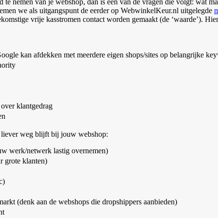
eid te nemen van je webshop, dan is één van de vragen die volgt: wát m
 nemen we als uitgangspunt de eerder op WebwinkelKeur.nl uitgelegde
m
omstige vrije kasstromen contact worden gemaakt (de ‘waarde’). Hier v
oogle kan afdekken met meerdere eigen shops/sites op belangrijke key
ority
over klantgedrag
en
iever weg blijft bij jouw webshop:
ouw werk/netwerk lastig overnemen)
r grote klanten)
c)
e markt (denk aan de webshops die dropshippers aanbieden)
nt