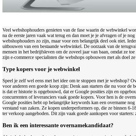
Veel webshophouders genieten van de fase waarin de webwinkel wordt
na de eerste jaren vaak wat terug en dan moet je je afvragen of je n
webshophouders zo zijn, maar voor een belangrijk deel ook niet. Iederee
uitbouwen van een bestaande webwinkel. De oorzaak van de terugval in
mensen in het bedrijfsleven om de zoveel jaar van baan, omdat ze toe 
zijn e-commerce specialisten die webshops opbouwen met als doel ze m
Type kopers voor je webwinkel
Speel je zelf wel eens met het idee om te stoppen met je webshop? O
voor anderen een goede koop zijn: Denk aan starters die nu voor de 
is dat er historie is opgebouwd, dat er Google posities zijn en opgebo
concurrenten of leveranciers vaak goede kopers. Voor hen is de overn
Google posities hebt op belangrijke keywords kan een overname nog s
verstand van zaken. Ze kopen underperformers op, die ze binnen 6-18
ter verkoop aangeboden. Dit zijn vaak goede aankopen voor starters
Ben ik een interessante overnamekandidaat?