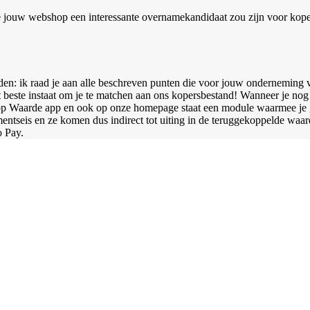
e jouw webshop een interessante overnamekandidaat zou zijn voor kopers
en: ik raad je aan alle beschreven punten die voor jouw onderneming va
t beste instaat om je te matchen aan ons kopersbestand! Wanneer je nog
p Waarde app en ook op onze homepage staat een module waarmee je gra
ntseis en ze komen dus indirect tot uiting in de teruggekoppelde waar
 Pay.