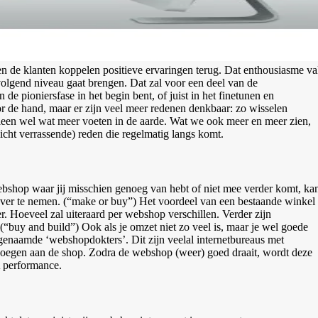
 de klanten koppelen positieve ervaringen terug. Dat enthousiasme va
volgend niveau gaat brengen. Dat zal voor een deel van de
de pioniersfase in het begin bent, of juist in het finetunen en
r de hand, maar er zijn veel meer redenen denkbaar: zo wisselen
alleen wel wat meer voeten in de aarde. Wat we ook meer en meer zien,
cht verrassende) reden die regelmatig langs komt.
bshop waar jij misschien genoeg van hebt of niet mee verder komt, ka
 over te nemen. (“make or buy”) Het voordeel van een bestaande winkel
er. Hoeveel zal uiteraard per webshop verschillen. Verder zijn
“buy and build”) Ook als je omzet niet zo veel is, maar je wel goede
genaamde ‘webshopdokters’. Dit zijn veelal internetbureaus met
 voegen aan de shop. Zodra de webshop (weer) goed draait, wordt deze
A performance.