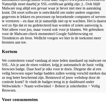
Natuurlijk moet daarbij je SSL-certificaat geldig zijn ;) . Ook blijft
Malware nog altijd een gevaar waar je liever niet mee in aanraking
komt. Dit soort software is ontwikkeld om onder andere ongezien
gegevens te lekken en processen op bezoekende computers of servers
te verstoren – en daar zit je natuurlijk niet op te wachten. Het is daar
wel zo fijn dat er nu gedetecteerd kan worden of zoiets aanwezig is.
Niet alleen voor jou, maar vooral ook voor je klanten. We gebruiken
voor de Malware-check momenteel Google Safebrowsing en
Trendmicro als bron. Wellicht voegen we hier in de toekomst meer
bronnen aan toe.
Kortom
We controleren vanaf vandaag al onze leden standaard op malware en
SSL. Als je aan de eisen voldoet, krijg je automatisch de basic veilig
browsen badge. Daar hoef je niks voor te doen. Diegene die al een
veilig browsen super badge hadden zullen weinig verschil merken da
ze nog beter beschermd zijn. Benieuwd of jouw webshop door de
controle komt? Je vindt de badges terug in je dashboard onder
Webwinkels > Naam webwinkel > Beheer je zekerheden > Veilig
Browsen.
Voor consumenten