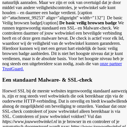
natuurlijk aanraden. Maar we zijn er ook van overtuigd dat je door
middel van andere veiligheidscontroles, je webwinkel safe kunt
houden – en daarmee een badge verdient. [caption
id="attachment_99253" align="alignright" width="132"]
De basic
Veilig browsen badge[/caption]
De basic veilig browsen badge
We
runnen tegenwoordig standaard een SSL- en Malware-check. We
controleren daarmee of jouw webwinkel een beveiligde verbinding
heeft en of deze geen malware bevat. De check is actief voor elk lid,
waardoor wij de veiligheid van de webwinkel kunnen garanderen.
Hierdoor kunnen wij met een gerust hart eindelijk de basic veilig
browsen badge aanbieden. Dit is niet het hoogste niveau dat je kunt
verdienen, maar is de absolute basis. Voor het hoogste niveau heb je
nog steeds een uitgebreidere scan nodig, zoals die van
onze partner
TrustGuard.
Een standaard Malware- & SSL-check
Hoewel SSL bij de meeste websites tegenwoordig standaard aanwezi
is, zijn er nog steeds veel webwinkels die ook bereikbaar zijn via de
ouderwetse HTTP-verbinding. Dat is onveilig en biedt kwaadwillend
alsnog de mogelijkheid om beveiliging te omzeilen. Vandaar dat onze
SSL-check controleert of jouw webwinkel alleen bereikbaar is via
SSL. Controleren of jouw webwinkel voldoet? Vul dan
https://www.jouwwebwinkel.nl
in je browser in en controleer of je
automatisch doorgestuurd wordt naar:
https://www.jouwwebwinkel.nl