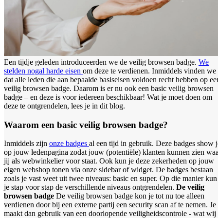
Een tijdje geleden introduceerden we de veilig browsen badge.
We
stelden nogal harde eisen
om deze te verdienen. Inmiddels vinden we
dat alle leden die aan bepaalde basiseisen voldoen recht hebben op ee
veilig browsen badge. Daarom is er nu ook een basic veilig browsen
badge – en deze is voor iedereen beschikbaar! Wat je moet doen om
deze te ontgrendelen, lees je in dit blog.
Waarom een basic veilig browsen badge?
Inmiddels zijn
onze badges
al een tijd in gebruik. Deze badges show j
op jouw ledenpagina zodat jouw (potentiële) klanten kunnen zien wa
jij als webwinkelier voor staat. Ook kun je deze zekerheden op jouw
eigen webshop tonen via onze sidebar of widget. De badges bestaan
zoals je vast weet uit twee niveaus: basic en super. Op die manier kun
je stap voor stap de verschillende niveaus ontgrendelen.
De veilig
browsen badge
De veilig browsen badge kon je tot nu toe alleen
verdienen door bij een externe partij een security scan af te nemen. Je
maakt dan gebruik van een doorlopende veiligheidscontrole - wat wij