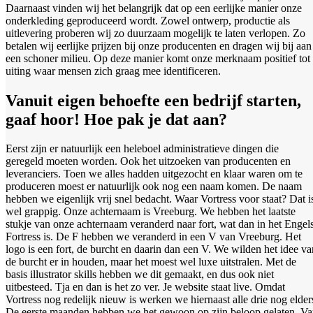
Daarnaast vinden wij het belangrijk dat op een eerlijke manier onze
onderkleding geproduceerd wordt. Zowel ontwerp, productie als
uitlevering proberen wij zo duurzaam mogelijk te laten verlopen. Zo
betalen wij eerlijke prijzen bij onze producenten en dragen wij bij aan
een schoner milieu. Op deze manier komt onze merknaam positief tot
uiting waar mensen zich graag mee identificeren.
Vanuit eigen behoefte een bedrijf starten,
gaaf hoor! Hoe pak je dat aan?
Eerst zijn er natuurlijk een heleboel administratieve dingen die
geregeld moeten worden. Ook het uitzoeken van producenten en
leveranciers. Toen we alles hadden uitgezocht en klaar waren om te
produceren moest er natuurlijk ook nog een naam komen. De naam
hebben we eigenlijk vrij snel bedacht. Waar Vortress voor staat? Dat i
wel grappig. Onze achternaam is Vreeburg. We hebben het laatste
stukje van onze achternaam veranderd naar fort, wat dan in het Engel
Fortress is. De F hebben we veranderd in een V van Vreeburg. Het
logo is een fort, de burcht en daarin dan een V. We wilden het idee va
de burcht er in houden, maar het moest wel luxe uitstralen. Met de
basis illustrator skills hebben we dit gemaakt, en dus ook niet
uitbesteed. Tja en dan is het zo ver. Je website staat live. Omdat
Vortress nog redelijk nieuw is werken we hiernaast alle drie nog elder
De eerste maanden hebben we het gewoon op zijn beloop gelaten. V