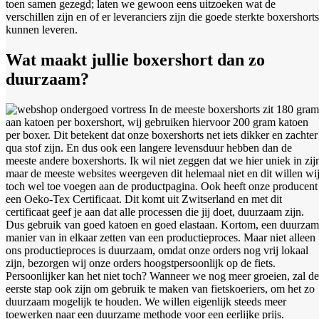
toen samen gezegd; laten we gewoon eens uitzoeken wat de
verschillen zijn en of er leveranciers zijn die goede sterkte boxershorts
kunnen leveren.
Wat maakt jullie boxershort dan zo
duurzaam?
In de meeste boxershorts zit 180 gram
aan katoen per boxershort, wij gebruiken hiervoor 200 gram katoen
per boxer. Dit betekent dat onze boxershorts net iets dikker en zachter
qua stof zijn. En dus ook een langere levensduur hebben dan de
meeste andere boxershorts. Ik wil niet zeggen dat we hier uniek in zij
maar de meeste websites weergeven dit helemaal niet en dit willen wi
toch wel toe voegen aan de productpagina. Ook heeft onze producent
een Oeko-Tex Certificaat. Dit komt uit Zwitserland en met dit
certificaat geef je aan dat alle processen die jij doet, duurzaam zijn.
Dus gebruik van goed katoen en goed elastaan. Kortom, een duurza
manier van in elkaar zetten van een productieproces. Maar niet alleen
ons productieproces is duurzaam, omdat onze orders nog vrij lokaal
zijn, bezorgen wij onze orders hoogstpersoonlijk op de fiets.
Persoonlijker kan het niet toch? Wanneer we nog meer groeien, zal de
eerste stap ook zijn om gebruik te maken van fietskoeriers, om het zo
duurzaam mogelijk te houden. We willen eigenlijk steeds meer
toewerken naar een duurzame methode voor een eerlijke prijs.