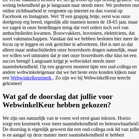
weinig bekendheid ga je langzaam naar steeds meer. We proberen on
online zichtbaarheid te vergroten op internet en dan vooral op
Facebook en Instagram. Wel ‘ff een grappig feitje, eerst was onze
doelgroep erg breed, eigenlijk alle mannen tussen de 18-65 jaar, maar
we zagen in onze bestellingen terug dat veel orders toch wel van
ambachtslieden kwamen. Bouwvakkers, hoveniers, elektriciens, dat
soort vakmanschappen. Vandaar dat we hebben besloten hier meer de
focus op te leggen en ook gerichter te adverteren. Het is niet zo dat
alleen maar ambachtslieden onze boxershorts dragen natuurlijk, maar
we willen wel uitstralen dat je met onze boxershorts elke klus tot een
succes brengt! Langzaam krijgt je webwinkel steeds meer
naamsbekendheid. Op een gegeven moment tipte een oud-collega en
andere webwinkeleigenaar dat we het beste eens konden kijken naar
een
Webwinkelkeurmerk
. Zo zijn we bij WebwinkelKeur terecht
gekomen!
Wat gaf de doorslag dat jullie voor
WebwinkelKeur hebben gekozen?
We zijn ons natuurlijk van te voren wel eerst gaan inlezen. Hoezo
zorgt een keurmerk voor meer naamsbekendheid en betrouwbaarheid
De doorslag is eigenlijk geweest dat een oud-collega ook lid van julli
is en aangaf op deze manier meer naamsbekendheid te hebben