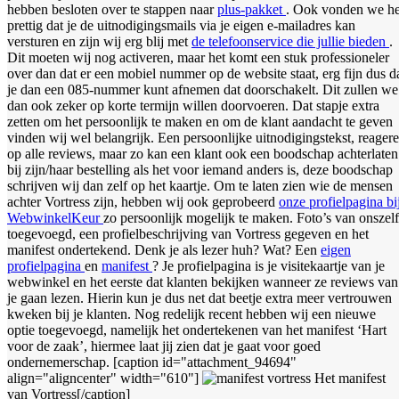
hebben besloten over te stappen naar
plus-pakket
. Ook vonden we he
prettig dat je de uitnodigingsmails via je eigen e-mailadres kan
versturen en zijn wij erg blij met
de telefoonservice die jullie bieden
.
Dit moeten wij nog activeren, maar het komt een stuk professioneler
over dan dat er een mobiel nummer op de website staat, erg fijn dus d
je dan een 085-nummer kunt afnemen dat doorschakelt. Dit zullen we
dan ook zeker op korte termijn willen doorvoeren. Dat stapje extra
zetten om het persoonlijk te maken en om de klant aandacht te geven
vinden wij wel belangrijk. Een persoonlijke uitnodigingstekst, reager
op alle reviews, maar zo kan een klant ook een boodschap achterlaten
bij zijn/haar bestelling als het voor iemand anders is, deze boodschap
schrijven wij dan zelf op het kaartje. Om te laten zien wie de mensen
achter Vortress zijn, hebben wij ook geprobeerd
onze profielpagina bi
WebwinkelKeur
zo persoonlijk mogelijk te maken. Foto’s van onszelf
toegevoegd, een profielbeschrijving van Vortress gegeven en het
manifest ondertekend. Denk je als lezer huh? Wat? Een
eigen
profielpagina
en
manifest
? Je profielpagina is je visitekaartje van je
webwinkel en het eerste dat klanten bekijken wanneer ze reviews van
je gaan lezen. Hierin kun je dus net dat beetje extra meer vertrouwen
kweken bij je klanten. Nog redelijk recent hebben wij een nieuwe
optie toegevoegd, namelijk het ondertekenen van het manifest ‘Hart
voor de zaak’, hiermee laat jij zien dat je gaat voor goed
ondernemerschap. [caption id="attachment_94694"
align="aligncenter" width="610"]
Het manifest
van Vortress[/caption]