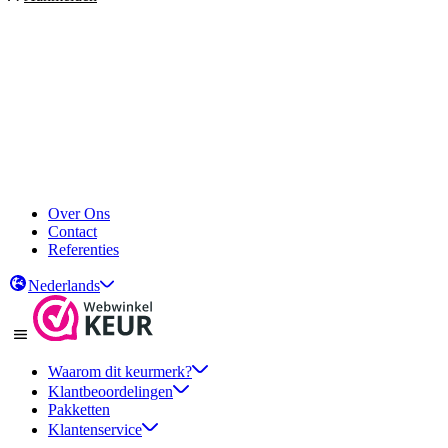
Groei in omzet en betrouwbaarheid
De laagste prijs
Automatisch reviews verzamelen
Groei in omzet en betrouwbaarheid
De laagste prijs
Automatisch reviews verzamelen
Over Ons
Contact
Referenties
Nederlands
Waarom dit keurmerk?
Klantbeoordelingen
Pakketten
Klantenservice