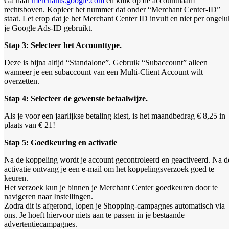
Ga naar
merchants.google.com
en kllik op de accountnaam
rechtsboven. Kopieer het nummer dat onder “Merchant Center-ID”
staat. Let erop dat je het Merchant Center ID invult en niet per ongelu
je Google Ads-ID gebruikt.
Stap 3: Selecteer het Accounttype.
Deze is bijna altijd “Standalone”. Gebruik “Subaccount” alleen
wanneer je een subaccount van een Multi-Client Account wilt
overzetten.
Stap 4: Selecteer de gewenste betaalwijze.
Als je voor een jaarlijkse betaling kiest, is het maandbedrag € 8,25 in
plaats van € 21!
Stap 5: Goedkeuring en activatie
Na de koppeling wordt je account gecontroleerd en geactiveerd. Na d
activatie ontvang je een e-mail om het koppelingsverzoek goed te
keuren.
Het verzoek kun je binnen je Merchant Center goedkeuren door te
navigeren naar Instellingen.
Zodra dit is afgerond, lopen je Shopping-campagnes automatisch via
ons. Je hoeft hiervoor niets aan te passen in je bestaande
advertentiecampagnes.